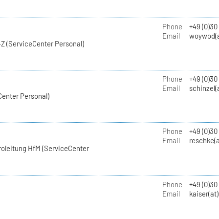
Phone
+49 (0)30
Email
woywod(a
Z (ServiceCenter Personal)
Phone
+49 (0)30
Email
schinzel(
Center Personal)
Phone
+49 (0)3
Email
reschke(a
roleitung HfM (ServiceCenter
Phone
+49 (0)30
Email
kaiser(at