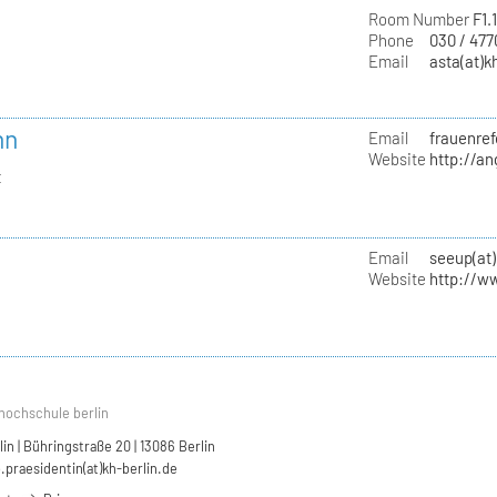
Room Number
F1.
Phone
030 / 47
Email
asta(at)k
nn
Email
frauenref
Website
http://a
t
Email
seeup(at)
Website
http://w
hochschule berlin
n | Bühringstraße 20 | 13086 Berlin
.praesidentin(at)kh-berlin.de