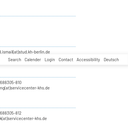
smail(at)stud.kh-berlin.de
Search
Calender
Login
Contact
Accessibility
Deutsch
 688305-810
ung(at)servicecenter-khs.de
 688305-812
k(at)servicecenter-khs.de