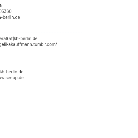
15
705360
h-berlin.de
erat(at)kh-berlin.de
ngelikakauffmann.tumblr.com/
kh-berlin.de
ww.seeup.de