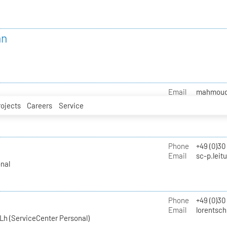
nn
Email
mahmoud.i
rojects
Careers
Service
Phone
+49 (0)30
Email
sc-p.leit
nal
Phone
+49 (0)30
Email
lorentsch
Lh (ServiceCenter Personal)