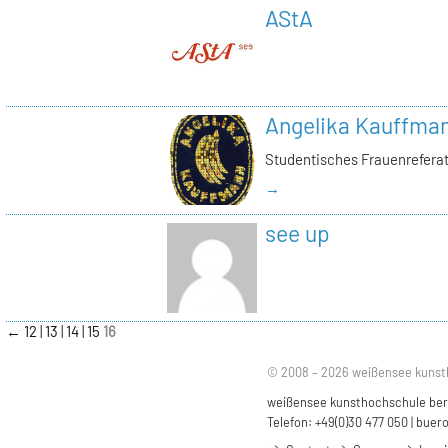
AStA
Angelika Kauffma
Studentisches Frauenrefera
→
see up
←
12
13
14
15
16
© 2008 – 2026 weißensee kunst
weißensee kunsthochschule berli
Telefon: +49(0)30 477 050 |
buero