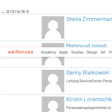
zum
Inhalt
←
12
13
14
15
16
Sheila Zimmerma
Mahmoud Ismail
Academy
Apply
Studies
Design
Art
P
Tutor Tonstudio
Danny Bialkowski
Leitung ServiceCenter Perso
Kirstin Lorentschk
Personalangelegenheiten A-