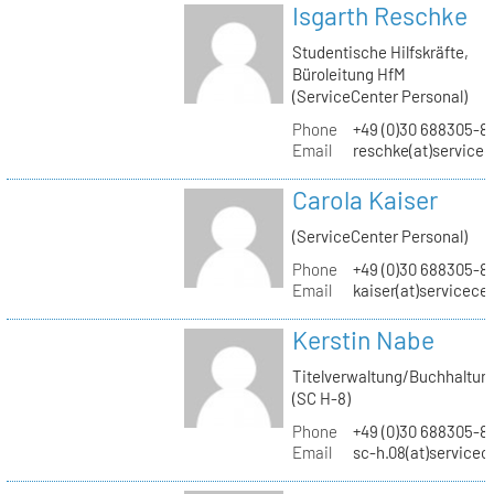
Isgarth Reschke
Studentische Hilfskräfte,
Büroleitung HfM
(ServiceCenter Personal)
Phone
+49 (0)30 688305-8
Email
reschke(at)service
Carola Kaiser
(ServiceCenter Personal)
Phone
+49 (0)30 688305-8
Email
kaiser(at)servicece
Kerstin Nabe
Titelverwaltung/Buchhaltun
(SC H-8)
Phone
+49 (0)30 688305-8
Email
sc-h.08(at)servicec