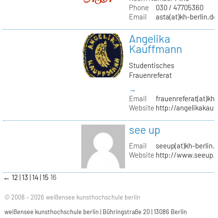
Phone
030 / 47705360
Email
asta(at)kh-berlin.de
Angelika
Kauffmann
Studentisches
Frauenreferat
→
Email
frauenreferat(at)kh-
Website
http://angelikakau
see up
Email
seeup(at)kh-berlin.
Website
http://www.seeup.
←
12
13
14
15
16
© 2008 – 2026 weißensee kunsthochschule berlin
weißensee kunsthochschule berlin | Bühringstraße 20 | 13086 Berlin