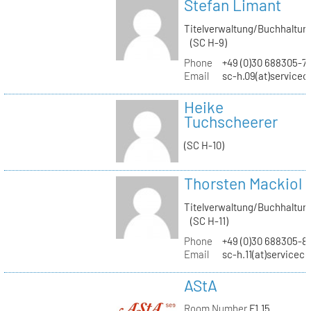
Stefan Limant
Titelverwaltung/Buchhaltun
(SC H-9)
Phone
+49 (0)30 688305-7
Email
sc-h.09(at)servicec
Heike
Tuchscheerer
(SC H-10)
Thorsten Mackiol
Titelverwaltung/Buchhaltun
(SC H-11)
Phone
+49 (0)30 688305-8
Email
sc-h.11(at)servicec
AStA
Room Number
F1.15