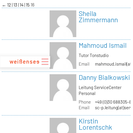
zum
←
12
13
14
15
16
Inhalt
Sheila
Zimmermann
Mahmoud Ismail
Tutor Tonstudio
Email
mahmoud.ismail(at)
Danny Bialkowski
Leitung ServiceCenter
Personal
Phone
+49 (0)30 688305-8
Email
sc-p.leitung(at)ser
Kirstin
Lorentschk