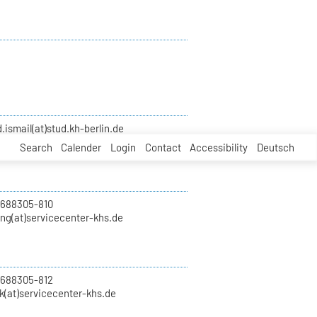
smail(at)stud.kh-berlin.de
Search
Calender
Login
Contact
Accessibility
Deutsch
 688305-810
ung(at)servicecenter-khs.de
 688305-812
k(at)servicecenter-khs.de