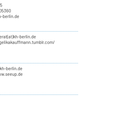
15
705360
h-berlin.de
erat(at)kh-berlin.de
ngelikakauffmann.tumblr.com/
kh-berlin.de
ww.seeup.de