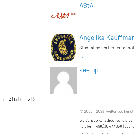
AStA
Angelika Kauffma
Studentisches Frauenrefera
→
see up
←
12
13
14
15
16
© 2008 – 2026 weißensee kunst
weißensee kunsthochschule berli
Telefon: +49(0)30 477 050 |
buero