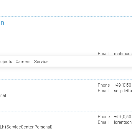
nn
Email
mahmoud.i
rojects
Careers
Service
Phone
+49 (0)30
Email
sc-p.leit
nal
Phone
+49 (0)30
Email
lorentsch
Lh (ServiceCenter Personal)