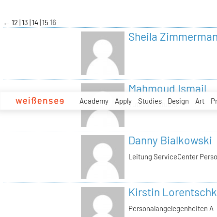
zum
Inhalt
←
12
13
14
15
16
Sheila Zimmerma
Mahmoud Ismail
Academy
Apply
Studies
Design
Art
P
Tutor Tonstudio
Danny Bialkowski
Leitung ServiceCenter Perso
Kirstin Lorentschk
Personalangelegenheiten A-