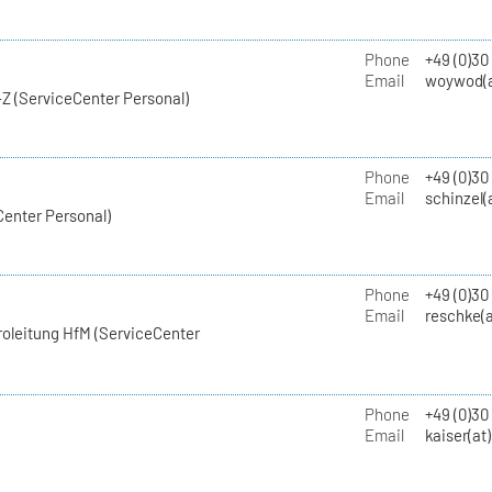
Phone
+49 (0)30
Email
woywod(a
Z (ServiceCenter Personal)
Phone
+49 (0)30
Email
schinzel(
Center Personal)
Phone
+49 (0)3
Email
reschke(a
roleitung HfM (ServiceCenter
Phone
+49 (0)30
Email
kaiser(at