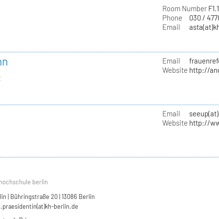
Room Number
F1.
Phone
030 / 47
Email
asta(at)k
nn
Email
frauenref
Website
http://a
t
Email
seeup(at)
Website
http://w
hochschule berlin
n | Bühringstraße 20 | 13086 Berlin
.praesidentin(at)kh-berlin.de