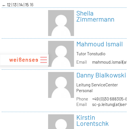
zum
←
12
13
14
15
16
Inhalt
Sheila
Zimmermann
Mahmoud Ismail
Tutor Tonstudio
Email
mahmoud.ismail(at)
Danny Bialkowski
Leitung ServiceCenter
Personal
Phone
+49 (0)30 688305-8
Email
sc-p.leitung(at)ser
Kirstin
Lorentschk