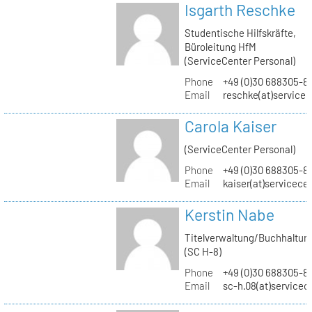
Isgarth Reschke
Studentische Hilfskräfte,
Büroleitung HfM
(ServiceCenter Personal)
Phone
+49 (0)30 688305-8
Email
reschke(at)service
Carola Kaiser
(ServiceCenter Personal)
Phone
+49 (0)30 688305-8
Email
kaiser(at)servicece
Kerstin Nabe
Titelverwaltung/Buchhaltun
(SC H-8)
Phone
+49 (0)30 688305-8
Email
sc-h.08(at)servicec