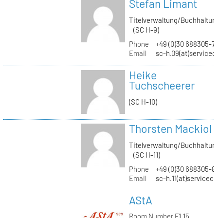
Stefan Limant
Titelverwaltung/Buchhaltun
(SC H-9)
Phone
+49 (0)30 688305-7
Email
sc-h.09(at)servicec
Heike
Tuchscheerer
(SC H-10)
Thorsten Mackiol
Titelverwaltung/Buchhaltun
(SC H-11)
Phone
+49 (0)30 688305-8
Email
sc-h.11(at)servicec
AStA
Room Number
F1.15