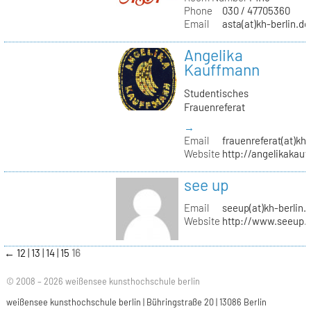
Phone
030 / 47705360
Email
asta(at)kh-berlin.de
Angelika
Kauffmann
Studentisches
Frauenreferat
→
Email
frauenreferat(at)kh-
Website
http://angelikakau
see up
Email
seeup(at)kh-berlin.
Website
http://www.seeup.
←
12
13
14
15
16
© 2008 – 2026 weißensee kunsthochschule berlin
weißensee kunsthochschule berlin | Bühringstraße 20 | 13086 Berlin