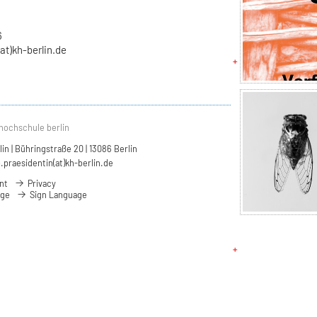
6
at)kh-berlin.de
hochschule berlin
n | Bühringstraße 20 | 13086 Berlin
.praesidentin(at)kh-berlin.de
nt
Privacy
age
Sign Language