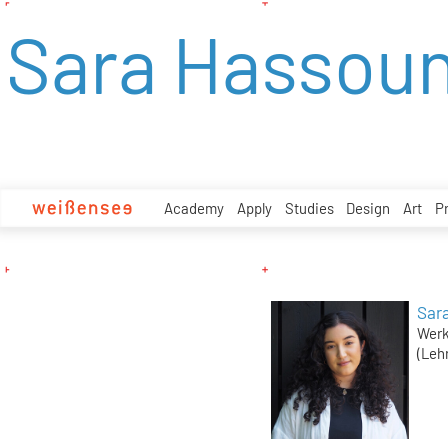
zum
Sara Hassou
Inhalt
Academy
Apply
Studies
Design
Art
P
Sar
Werk
(Leh