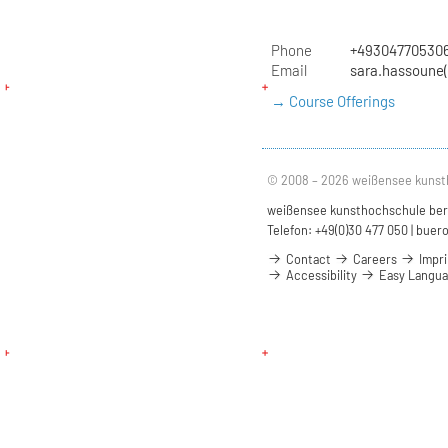
Phone
+49304770530
Email
sara.hassoune(
→ Course Offerings
© 2008 – 2026 weißensee kunst
weißensee kunsthochschule berli
Telefon: +49(0)30 477 050 |
buero
Contact
Careers
Impri
Accessibility
Easy Langu