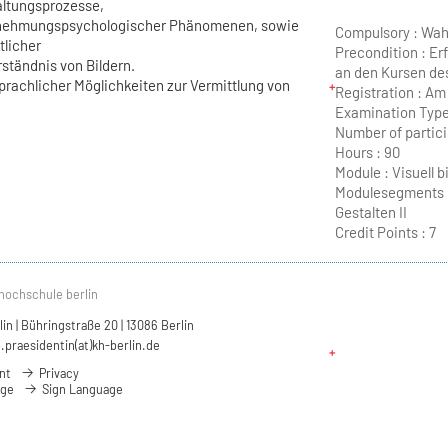
altungsprozesse,
rnehmungspsychologischer Phänomenen, sowie
Compulsory : Wahl
tlicher
Precondition : Er
ständnis von Bildern.
an den Kursen de
rachlicher Möglichkeiten zur Vermittlung von
Registration : Am
Examination Type
Number of partici
Hours :
90
Module :
Visuell 
Modulesegments : 
Gestalten II
Credit Points :
7
hochschule berlin
n | Bühringstraße 20 | 13086 Berlin
.praesidentin(at)kh-berlin.de
nt
Privacy
age
Sign Language