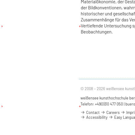
Materialökonomie, der Gest
der Bildkonventionen, wah
historischer und gesellschaf
Zusammenhänge für das Ver
Vertiefende Untersuchung sp
Beobachtungen.
© 2008 – 2026 weißensee kunst
weißensee kunsthochschule berli
Telefon: +49(0)30 477 050 |
buero
Contact
Careers
Impri
Accessibility
Easy Langu