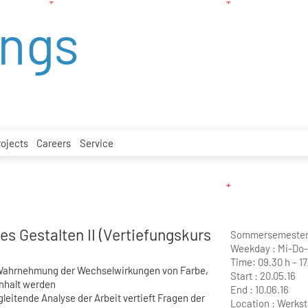
ings
rojects
Careers
Service
hes Gestalten II (Vertiefungskurs
Sommersemester
Weekday :
Mi-Do-
Time:
09.30 h – 17
r Wahrnehmung der Wechselwirkungen von Farbe,
Start :
20.05.16
 Inhalt werden
End :
10.06.16
gleitende Analyse der Arbeit vertieft Fragen der
Location :
Werkst