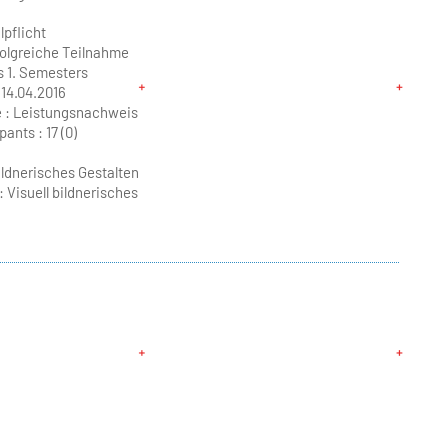
pflicht
folgreiche Teilnahme
s 1. Semesters
 14.04.2016
 : Leistungsnachweis
pants :
17 (0)
bildnerisches Gestalten
Visuell bildnerisches