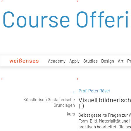
zum
Course Offer
Inhalt
Academy
Apply
Studies
Design
Art
P
Prof. Peter Rösel
Visuell bildnerisc
Künstlerisch Gestalterische
II)
Grundlagen
kurs
Selbst gestellte Fragen zu
Form, Bild, Materialität und
praktisch bearbeitet. Die be