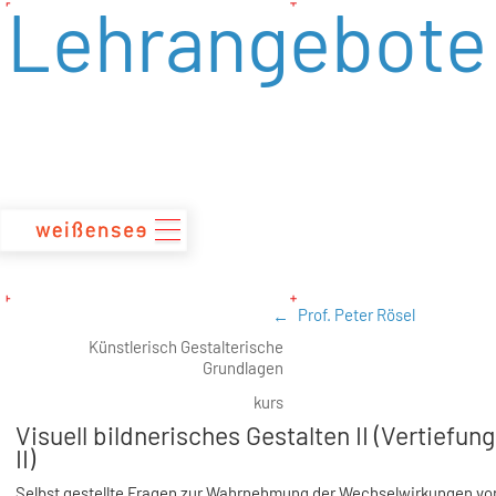
Lehrangebote
zum
Inhalt
Prof. Peter Rösel
Künstlerisch Gestalterische
Grundlagen
kurs
Visuell bildnerisches Gestalten II (Vertiefun
II)
Selbst gestellte Fragen zur Wahrnehmung der Wechselwirkungen vo