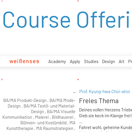
zum
Course Offer
Inhalt
Academy
Apply
Studies
Design
Art
P
Prof. Kyung-hwa Choi-ahoi
Freies Thema
BA/MA Produkt-Design , BA/MA Mode-
Design , BA/MA Textil- und Material-
Deines vollen Herzens Trieb
Design , BA/MA Visuelle
Gieb sie keck im Klange frei!
Kommunikation , Malerei , Bildhauerei ,
…
Bühnen- und Kostümbild , MA
Fahret wohl, geheime Kund
Kunsttherapie , MA Raumstrategien ,