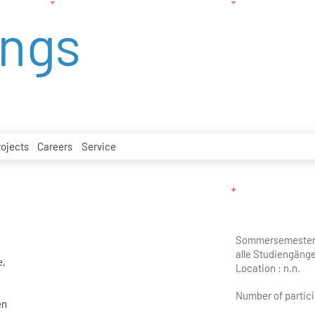
ings
rojects
Careers
Service
Sommersemester
alle Studiengäng
e,
Location :
n.n.
Number of partici
en