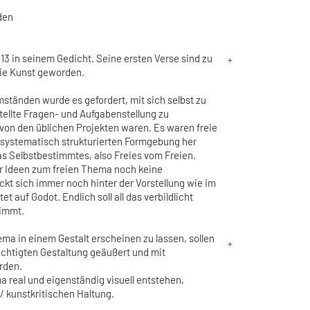
den
13 in seinem Gedicht. Seine ersten Verse sind zu
eie Kunst geworden.
tänden wurde es gefordert, mit sich selbst zu
tellte Fragen- und Aufgabenstellung zu
von den üblichen Projekten waren. Es waren freie
 systematisch strukturierten Formgebung her
as Selbstbestimmtes, also Freies vom Freien.
er Ideen zum freien Thema noch keine
ckt sich immer noch hinter der Vorstellung wie im
 auf Godot. Endlich soll all das verbildlicht
timmt.
ma in einem Gestalt erscheinen zu lassen, sollen
sichtigten Gestaltung geäußert und mit
rden.
ma real und eigenständig visuell entstehen,
/ kunstkritischen Haltung.