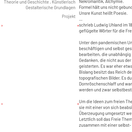
Nekromantik, Alchymie.
Theorie und Geschichte , Künstlerisch
Formel hält uns nicht gebun
Gestalterische Grundlagen
Unsre Kunst heißt Poesie.
Projekt
…
schrieb Ludwig Uhland im 18
geflügelte Wörter für die Fr
Unter den pandemischen Ums
beschäftigen und selbst ges
bearbeiten, die unabhängig 
Gedanken, die nicht aus der
geisterten. Es war eher etw
Bislang besitzt das Reich d
topografischen Bilder. Es du
Dornröschenschlaff und wartet
werden und zwar selbstbes
Um die Ideen zum freien The
sie mit einer von sich beab
Überzeugung umgesetzt we
Letztlich soll das Freie The
zusammen mit einer selbst- 