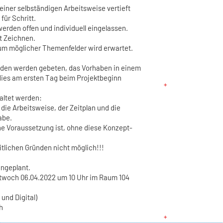
 einer selbständigen Arbeitsweise vertieft
für Schritt.
rden offen und individuell eingelassen.
t Zeichnen.
um möglicher Themenfelder wird erwartet.
enden werden gebeten, das Vorhaben in einem
 dies am ersten Tag beim Projektbeginn
haltet werden:
die Arbeitsweise, der Zeitplan und die
abe.
ine Voraussetzung ist, ohne diese Konzept-
itlichen Gründen nicht möglich!!!
ingeplant.
ttwoch 06.04.2022 um 10 Uhr im Raum 104
und Digital)
h