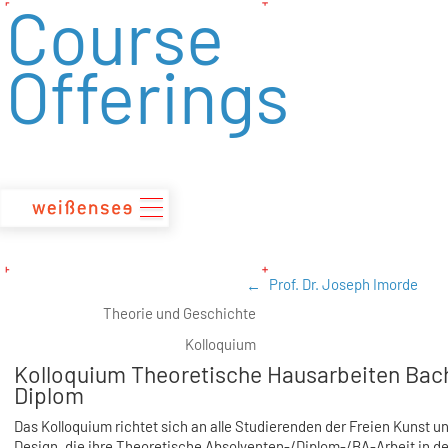
Course
zum
Inhalt
Offerings
Prof. Dr. Joseph Imorde
Theorie und Geschichte
Kolloquium
Kolloquium Theoretische Hausarbeiten Bach
Diplom
Das Kolloquium richtet sich an alle Studierenden der Freien Kunst u
Design, die ihre Theoretische Absolventen-/Diplom-/BA-Arbeit in de