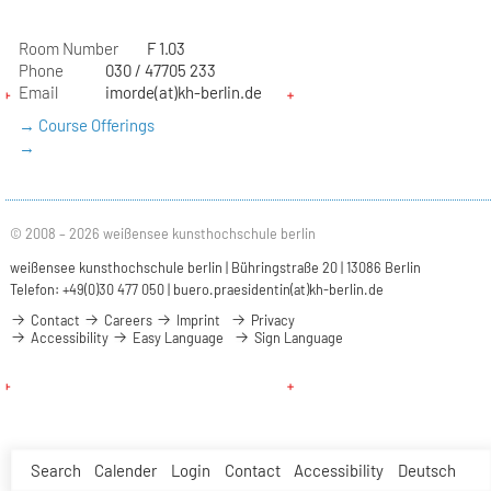
Room Number
F 1.03
Phone
030 / 47705 233
Email
imorde(at)kh-berlin.de
→ Course Offerings
→
© 2008 – 2026 weißensee kunsthochschule berlin
weißensee kunsthochschule berlin | Bühringstraße 20 | 13086 Berlin
Telefon: +49(0)30 477 050 |
buero.praesidentin(at)kh-berlin.de
Contact
Careers
Imprint
Privacy
Accessibility
Easy Language
Sign Language
Search
Calender
Login
Contact
Accessibility
Deutsch