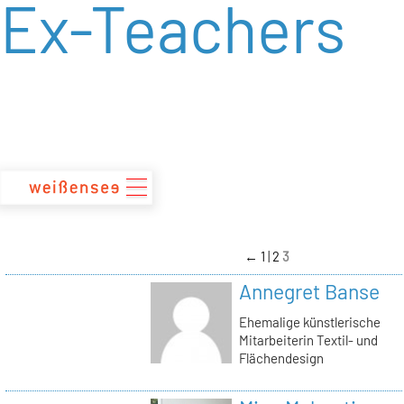
Ex-Teachers
zum
Inhalt
←
1
2
3
Annegret Banse
Ehemalige künstlerische
Mitarbeiterin Textil- und
Flächendesign