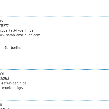
15
05277
.duah(at)kh-berlin.de
www.sarah-ama-duah.com
(at)kh-berlin.de
.09
705253
k(at)kh-berlin.de
rasmuck.design/
10