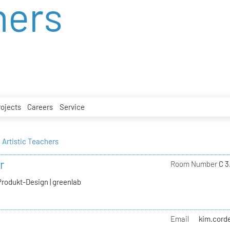
hers
rojects
Careers
Service
Artistic Teachers
r
Room Number
C 3
Produkt-Design | greenlab
Email
kim.corde