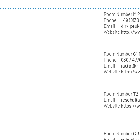
Room Number
M 2
Phone
+49 (0)30
Email
dirk.peuk
Website
http://w
Room Number
C1.
Phone
030 / 477
Email
rau(at)kh
Website
http://w
Room Number
T2.
Email
reschat(a
Website
https://
Room Number
C 3
Email
schmitz(a