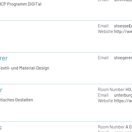
 BCP Programm DiGiTal
Email
stoessel(
Website
http://ww
rer
Email
stoegerer
Textil- und Material-Design
r
Room Number
H0.
Email
unterburg
stisches Gestalten
Website
https://
s
Room Number
A 0