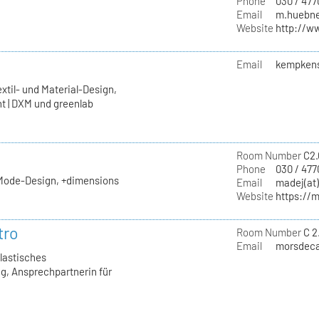
Phone
030 / 47
Email
m.huebner
Website
http://ww
Email
kempkens
xtil- und Material-Design,
t | DXM und greenlab
Room Number
C2.
Phone
030 / 477
 Mode-Design, +dimensions
Email
madej(at)
Website
https://
tro
Room Number
C 2
Email
morsdecas
Plastisches
g, Ansprechpartnerin für