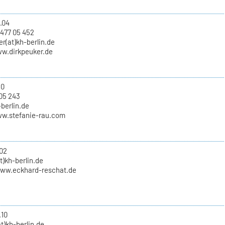
.04
 477 05 452
er(at)kh-berlin.de
ww.dirkpeuker.de
10
05 243
-berlin.de
ww.stefanie-rau.com
02
t)kh-berlin.de
www.eckhard-reschat.de
.10
t)kh-berlin.de