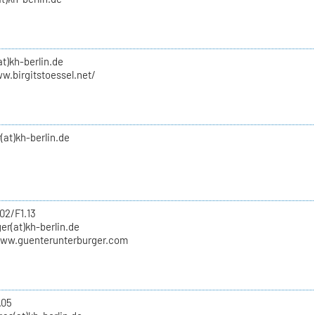
at)kh-berlin.de
w.birgitstoessel.net/
(at)kh-berlin.de
02/F1.13
er(at)kh-berlin.de
www.guenterunterburger.com
.05