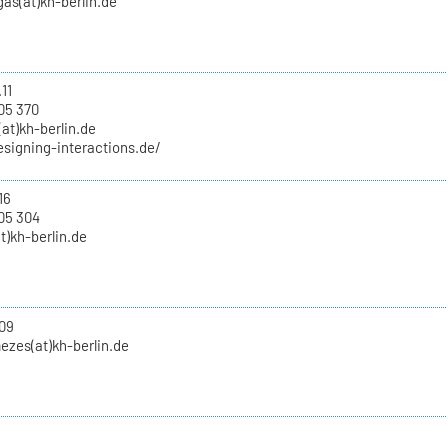
as(at)kh-berlin.de
11
05 370
at)kh-berlin.de
esigning-interactions.de/
16
05 304
at)kh-berlin.de
09
ezes(at)kh-berlin.de