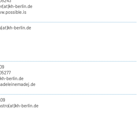
705243
(at)kh-berlin.de
w.possible.is
(at)kh-berlin.de
09
05277
kh-berlin.de
madeleinemadej.de
.09
tro(at)kh-berlin.de