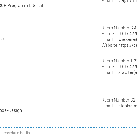
Email
vega-varg
 BCP Programm DiGiTal
Room Number
C 3.
Phone
030 / 477
fer
Email
wiesener(
Website
https://d
Room Number
T 2
Phone
030 / 477
Email
s.wolter(
Room Number
C2.
Email
nicolas.m
Mode-Design
hochschule berlin