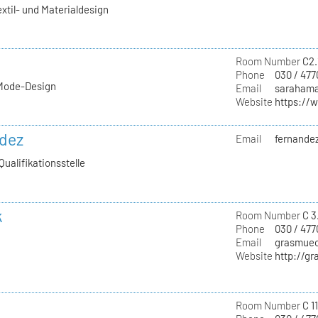
extil- und Materialdesign
Room Number
C2.
Phone
030 / 477
 Mode-Design
Email
sarahama
Website
https://
ndez
Email
fernandez
Qualifikationsstelle
k
Room Number
C 3
Phone
030 / 47
Email
grasmuec
Website
http://g
Room Number
C 1