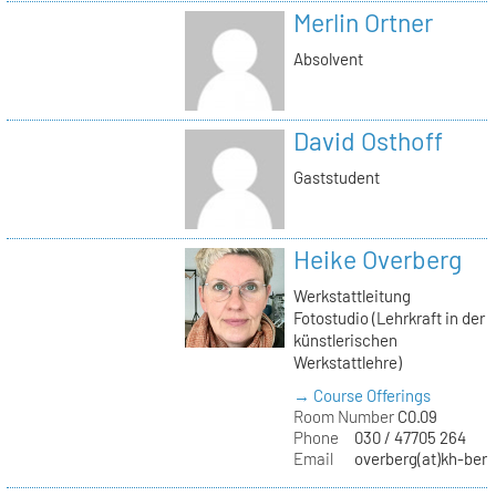
Merlin Ortner
Absolvent
David Osthoff
Gaststudent
Heike Overberg
Werkstattleitung
Fotostudio (Lehrkraft in der
künstlerischen
Werkstattlehre)
→ Course Offerings
Room Number
C0.09
Phone
030 / 47705 264
Email
overberg(at)kh-berl