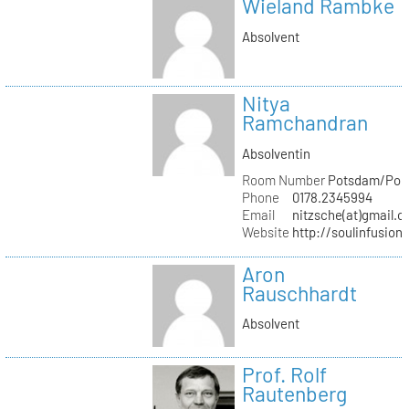
Wieland Rambke
Absolvent
Nitya
Ramchandran
Absolventin
Room Number
Potsdam/Pond
Phone
0178.2345994
Email
nitzsche(at)gmail.
Website
http://soulinfusion
Aron
Rauschhardt
Absolvent
Prof. Rolf
Rautenberg