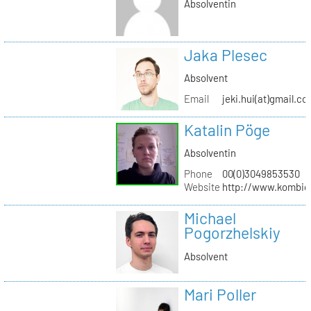
Absolventin
Jaka Plesec
Absolvent
Email
jeki.hui(at)gmail.c
Katalin Pöge
Absolventin
Phone
00(0)3049853530
Website
http://www.kombig
Michael
Pogorzhelskiy
Absolvent
Mari Poller