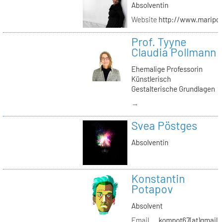
Absolventin
Website
http://www.maripol
Prof. Tyyne
Claudia Pollmann
Ehemalige Professorin
Künstlerisch
Gestalterische Grundlagen
→
Svea Pöstges
Absolventin
Konstantin
Potapov
Absolvent
Email
kompot67(at)gmail