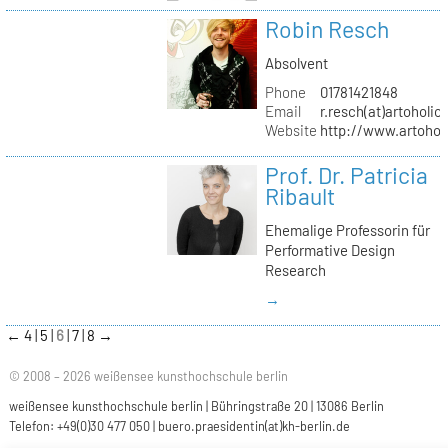
Robin Resch
Absolvent
Phone
01781421848
Email
r.resch(at)artoholics
Website
http://www.artoholi
Prof. Dr. Patricia
Ribault
Ehemalige Professorin für
Performative Design
Research
→
←
4
5
6
7
8
→
© 2008 – 2026 weißensee kunsthochschule berlin
weißensee kunsthochschule berlin | Bühringstraße 20 | 13086 Berlin
Telefon: +49(0)30 477 050 |
buero.praesidentin(at)kh-berlin.de