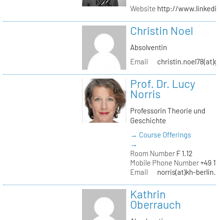
Website
http://www.linked
Christin Noel
Absolventin
Email
christin.noel78(at)
Prof. Dr. Lucy
Norris
Professorin Theorie und
Geschichte
→ Course Offerings
→
Room Number
F 1.12
Mobile Phone Number
+49 17
Email
norris(at)kh-berlin.
Kathrin
Oberrauch