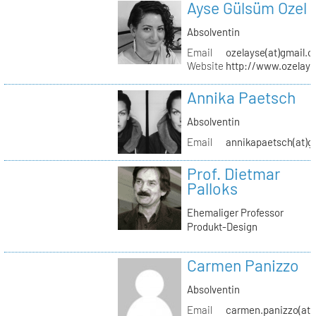
Ayse Gülsüm Ozel
Absolventin
Email
ozelayse(at)gmail.
Website
http://www.ozelay
Annika Paetsch
Absolventin
Email
annikapaetsch(at)g
Prof. Dietmar
Palloks
Ehemaliger Professor
Produkt-Design
Carmen Panizzo
Absolventin
Email
carmen.panizzo(at)