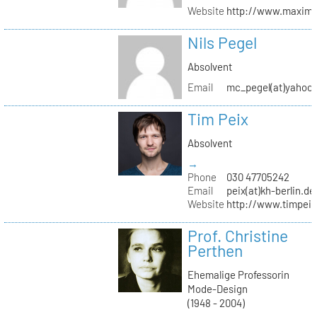
Website
http://www.maximil
Nils Pegel
Absolvent
Email
mc_pegel(at)yahoo.
Tim Peix
Absolvent
→
Phone
030 47705242
Email
peix(at)kh-berlin.de
Website
http://www.timpeix
Prof. Christine
Perthen
Ehemalige Professorin
Mode-Design
(1948 - 2004)