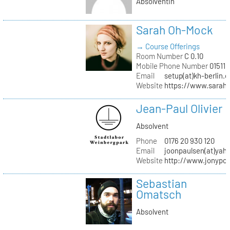
Absolventin
Sarah Oh-Mock
→ Course Offerings
Room Number
C 0.10
Mobile Phone Number
01511 
Email
setup(at)kh-berlin.d
Website
https://www.sarah
Jean-Paul Olivier
Absolvent
Phone
0176 20 930 120
Email
joonpaulsen(at)yah
Website
http://www.jonypon
Sebastian
Omatsch
Absolvent