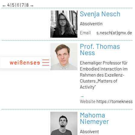
zum
←
4
5
6
7
8
→
Inhalt
Svenja Nesch
Absolventin
Email
s.nesch(at)gmx.de
Prof. Thomas
Ness
Ehemaliger Professor für
Embodied Interaction im
Rahmen des Exzellenz-
Clusters „Matters of
Activity"
→
Website
https://tomekness.
Mahoma
Niemeyer
Absolvent