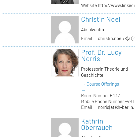
Website
http://www.linked
Christin Noel
Absolventin
Email
christin.noel78(at)
Prof. Dr. Lucy
Norris
Professorin Theorie und
Geschichte
→ Course Offerings
→
Room Number
F 1.12
Mobile Phone Number
+49 17
Email
norris(at)kh-berlin.
Kathrin
Oberrauch