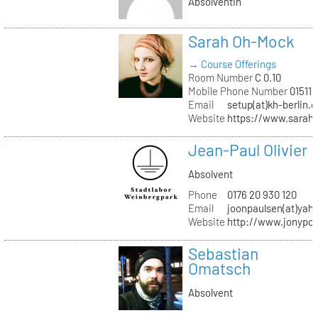
Absolventin
Sarah Oh-Mock
→ Course Offerings
Room Number
C 0.10
Mobile Phone Number
01511 
Email
setup(at)kh-berlin.d
Website
https://www.sarah
Jean-Paul Olivier
Absolvent
Phone
0176 20 930 120
Email
joonpaulsen(at)yah
Website
http://www.jonypon
Sebastian
Omatsch
Absolvent