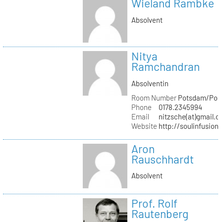
Wieland Rambke
Absolvent
Nitya
Ramchandran
Absolventin
Room Number
Potsdam/Pond
Phone
0178.2345994
Email
nitzsche(at)gmail.
Website
http://soulinfusion
Aron
Rauschhardt
Absolvent
Prof. Rolf
Rautenberg