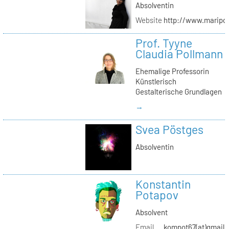
Absolventin
Website
http://www.maripol
Prof. Tyyne
Claudia Pollmann
Ehemalige Professorin
Künstlerisch
Gestalterische Grundlagen
→
Svea Pöstges
Absolventin
Konstantin
Potapov
Absolvent
Email
kompot67(at)gmail