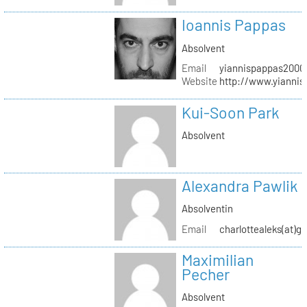
Ioannis Pappas
Absolvent
Email
yiannispappas2000(
Website
http://www.yianni
Kui-Soon Park
Absolvent
Alexandra Pawlik
Absolventin
Email
charlottealeks(at)g
Maximilian
Pecher
Absolvent