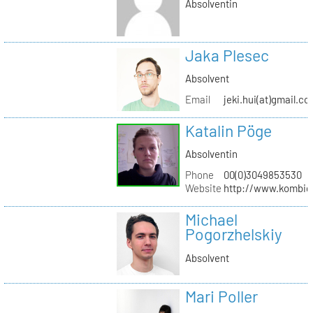
Absolventin
Jaka Plesec
Absolvent
Email
jeki.hui(at)gmail.c
Katalin Pöge
Absolventin
Phone
00(0)3049853530
Website
http://www.kombig
Michael
Pogorzhelskiy
Absolvent
Mari Poller