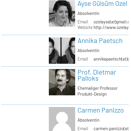
Ayse Gülsüm Ozel
Absolventin
Email
ozelayse(at)gmail.
Website
http://www.ozelay
Annika Paetsch
Absolventin
Email
annikapaetsch(at)g
Prof. Dietmar
Palloks
Ehemaliger Professor
Produkt-Design
Carmen Panizzo
Absolventin
Email
carmen.panizzo(at)