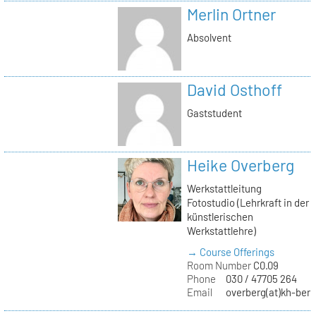
Merlin Ortner
Absolvent
David Osthoff
Gaststudent
Heike Overberg
Werkstattleitung
Fotostudio (Lehrkraft in der
künstlerischen
Werkstattlehre)
→ Course Offerings
Room Number
C0.09
Phone
030 / 47705 264
Email
overberg(at)kh-berl