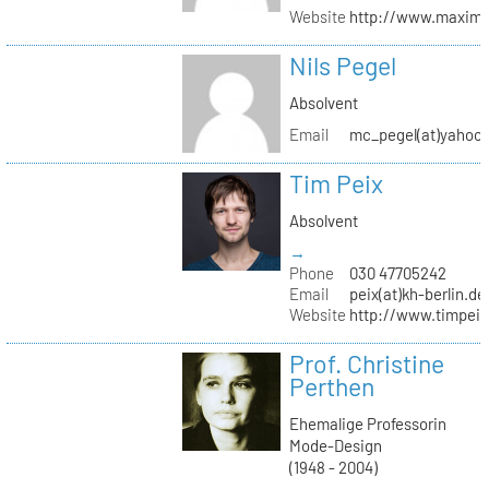
Website
http://www.maximil
Nils Pegel
Absolvent
Email
mc_pegel(at)yahoo.
Tim Peix
Absolvent
→
Phone
030 47705242
Email
peix(at)kh-berlin.de
Website
http://www.timpeix
Prof. Christine
Perthen
Ehemalige Professorin
Mode-Design
(1948 - 2004)