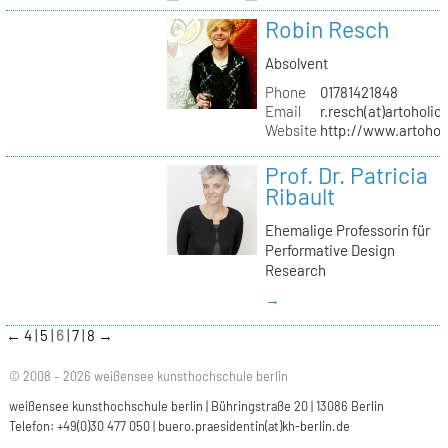
Robin Resch
Absolvent
Phone
01781421848
Email
r.resch(at)artoholics
Website
http://www.artoholi
Prof. Dr. Patricia
Ribault
Ehemalige Professorin für
Performative Design
Research
→
←
4
5
6
7
8
→
© 2008 – 2026 weißensee kunsthochschule berlin
weißensee kunsthochschule berlin | Bühringstraße 20 | 13086 Berlin
Telefon: +49(0)30 477 050 |
buero.praesidentin(at)kh-berlin.de