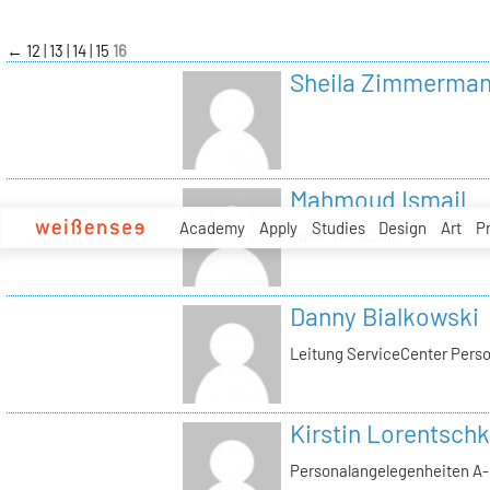
zum
Inhalt
←
12
13
14
15
16
Sheila Zimmerma
Mahmoud Ismail
Academy
Apply
Studies
Design
Art
P
Tutor Tonstudio
Danny Bialkowski
Leitung ServiceCenter Perso
Kirstin Lorentschk
Personalangelegenheiten A-