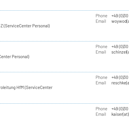
Phone
+49 (0)30
Email
woywod(a
Z (ServiceCenter Personal)
Phone
+49 (0)30
Email
schinzel(
Center Personal)
Phone
+49 (0)3
Email
reschke(a
roleitung HfM (ServiceCenter
Phone
+49 (0)30
Email
kaiser(at