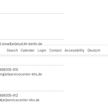
smail(at)stud.kh-berlin.de
Search
Calender
Login
Contact
Accessibility
Deutsch
 688305-810
ung(at)servicecenter-khs.de
 688305-812
k(at)servicecenter-khs.de