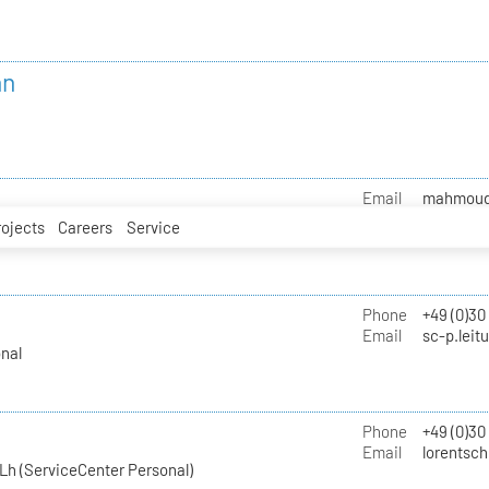
nn
Email
mahmoud.i
rojects
Careers
Service
Phone
+49 (0)30
Email
sc-p.leit
nal
Phone
+49 (0)30
Email
lorentsch
Lh (ServiceCenter Personal)