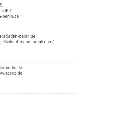
15
705360
h-berlin.de
erat(at)kh-berlin.de
ngelikakauffmann.tumblr.com/
kh-berlin.de
ww.seeup.de