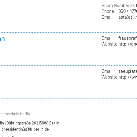
Room Number
F1.
Phone
030 / 47
Email
asta(at)k
nn
Email
frauenref
Website
http://a
t
Email
seeup(at)
Website
http://w
hochschule berlin
n | Bühringstraße 20 | 13086 Berlin
.praesidentin(at)kh-berlin.de