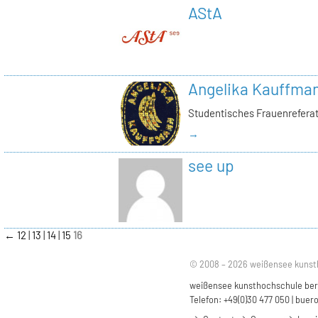
AStA
Angelika Kauffma
Studentisches Frauenrefera
→
see up
←
12
13
14
15
16
© 2008 – 2026 weißensee kunst
weißensee kunsthochschule berli
Telefon: +49(0)30 477 050 |
buero