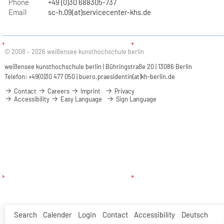
Phone
+49 (0)30 688305-737
Email
sc-h.09(at)servicecenter-khs.de
© 2008 – 2026 weißensee kunsthochschule berlin
weißensee kunsthochschule berlin | Bühringstraße 20 | 13086 Berlin
Telefon: +49(0)30 477 050 |
buero.praesidentin(at)kh-berlin.de
Contact
Careers
Imprint
Privacy
Accessibility
Easy Language
Sign Language
Search
Calender
Login
Contact
Accessibility
Deutsch