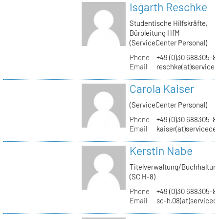
Isgarth Reschke
Studentische Hilfskräfte,
Büroleitung HfM
(ServiceCenter Personal)
Phone
+49 (0)30 688305-8
Email
reschke(at)service
Carola Kaiser
(ServiceCenter Personal)
Phone
+49 (0)30 688305-8
Email
kaiser(at)servicece
Kerstin Nabe
Titelverwaltung/Buchhaltun
(SC H-8)
Phone
+49 (0)30 688305-8
Email
sc-h.08(at)servicec