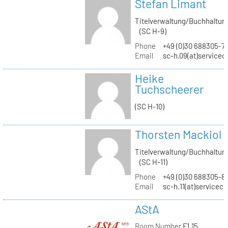
Stefan Limant
Titelverwaltung/Buchhaltun
(SC H-9)
Phone
+49 (0)30 688305-7
Email
sc-h.09(at)servicec
Heike
Tuchscheerer
(SC H-10)
Thorsten Mackiol
Titelverwaltung/Buchhaltun
(SC H-11)
Phone
+49 (0)30 688305-8
Email
sc-h.11(at)servicec
AStA
Room Number
F1.15