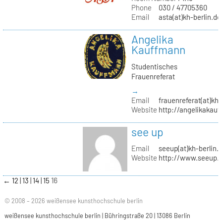
Phone
030 / 47705360
Email
asta(at)kh-berlin.de
Angelika
Kauffmann
Studentisches
Frauenreferat
→
Email
frauenreferat(at)kh-
Website
http://angelikakau
see up
Email
seeup(at)kh-berlin.
Website
http://www.seeup.
←
12
13
14
15
16
© 2008 – 2026 weißensee kunsthochschule berlin
weißensee kunsthochschule berlin | Bühringstraße 20 | 13086 Berlin