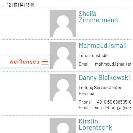
zum
←
12
13
14
15
16
Inhalt
Sheila
Zimmermann
Mahmoud Ismail
Tutor Tonstudio
Email
mahmoud.ismail(at)
Danny Bialkowski
Leitung ServiceCenter
Personal
Phone
+49 (0)30 688305-8
Email
sc-p.leitung(at)ser
Kirstin
Lorentschk