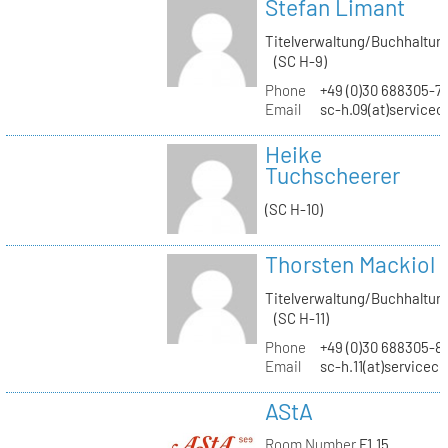
Stefan Limant
Titelverwaltung/Buchhaltun
(SC H-9)
Phone
+49 (0)30 688305-7
Email
sc-h.09(at)servicec
Heike
Tuchscheerer
(SC H-10)
Thorsten Mackiol
Titelverwaltung/Buchhaltun
(SC H-11)
Phone
+49 (0)30 688305-8
Email
sc-h.11(at)servicec
AStA
Room Number
F1.15