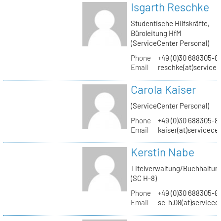
Isgarth Reschke
Studentische Hilfskräfte,
Büroleitung HfM
(ServiceCenter Personal)
Phone
+49 (0)30 688305-8
Email
reschke(at)service
Carola Kaiser
(ServiceCenter Personal)
Phone
+49 (0)30 688305-8
Email
kaiser(at)servicece
Kerstin Nabe
Titelverwaltung/Buchhaltun
(SC H-8)
Phone
+49 (0)30 688305-8
Email
sc-h.08(at)servicec