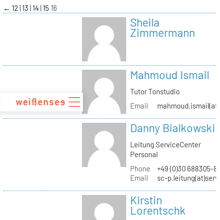
zum
←
12
13
14
15
16
Inhalt
Sheila
Zimmermann
Mahmoud Ismail
Tutor Tonstudio
Email
mahmoud.ismail(at)
Danny Bialkowski
Leitung ServiceCenter
Personal
Phone
+49 (0)30 688305-8
Email
sc-p.leitung(at)ser
Kirstin
Lorentschk