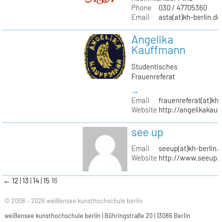
Phone
030 / 47705360
Email
asta(at)kh-berlin.de
Angelika
Kauffmann
Studentisches
Frauenreferat
→
Email
frauenreferat(at)kh-
Website
http://angelikakau
see up
Email
seeup(at)kh-berlin.
Website
http://www.seeup.
←
12
13
14
15
16
© 2008 – 2026 weißensee kunsthochschule berlin
weißensee kunsthochschule berlin | Bühringstraße 20 | 13086 Berlin