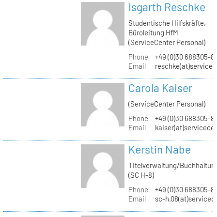
Isgarth Reschke
Studentische Hilfskräfte,
Büroleitung HfM
(ServiceCenter Personal)
Phone
+49 (0)30 688305-8
Email
reschke(at)service
Carola Kaiser
(ServiceCenter Personal)
Phone
+49 (0)30 688305-8
Email
kaiser(at)servicece
Kerstin Nabe
Titelverwaltung/Buchhaltun
(SC H-8)
Phone
+49 (0)30 688305-8
Email
sc-h.08(at)servicec