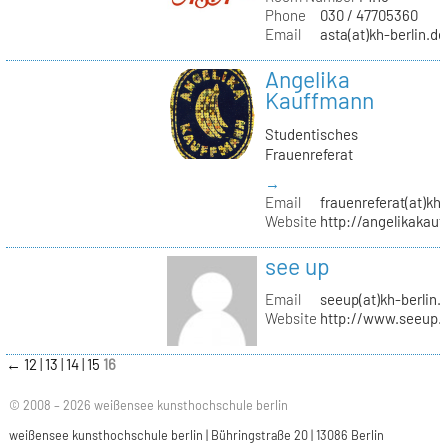
Phone
030 / 47705360
Email
asta(at)kh-berlin.de
Angelika
Kauffmann
Studentisches
Frauenreferat
→
Email
frauenreferat(at)kh-
Website
http://angelikakau
see up
Email
seeup(at)kh-berlin.
Website
http://www.seeup.
←
12
13
14
15
16
© 2008 – 2026 weißensee kunsthochschule berlin
weißensee kunsthochschule berlin | Bühringstraße 20 | 13086 Berlin