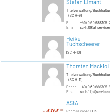
Stefan Limant
Titelverwaltung/Buchhaltun
(SC H-9)
Phone
+49 (0)30 688305-7
Email
sc-h.09(at)servicec
Heike
Tuchscheerer
(SC H-10)
Thorsten Mackiol
Titelverwaltung/Buchhaltun
(SC H-11)
Phone
+49 (0)30 688305-8
Email
sc-h.11(at)servicec
AStA
Room Number
F1.15