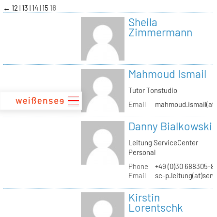
zum
←
12
13
14
15
16
Inhalt
Sheila
Zimmermann
Mahmoud Ismail
Tutor Tonstudio
Email
mahmoud.ismail(at)
Danny Bialkowski
Leitung ServiceCenter
Personal
Phone
+49 (0)30 688305-8
Email
sc-p.leitung(at)ser
Kirstin
Lorentschk