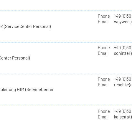
Phone
+49 (0)30
Email
woywod(a
Z (ServiceCenter Personal)
Phone
+49 (0)30
Email
schinzel(
Center Personal)
Phone
+49 (0)3
Email
reschke(a
roleitung HfM (ServiceCenter
Phone
+49 (0)30
Email
kaiser(at