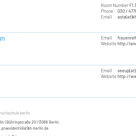
Room Number
F1.
Phone
030 / 47
Email
asta(at)k
nn
Email
frauenref
Website
http://a
t
Email
seeup(at)
Website
http://w
hochschule berlin
n | Bühringstraße 20 | 13086 Berlin
.praesidentin(at)kh-berlin.de