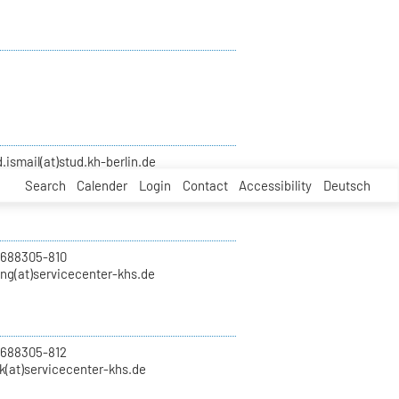
smail(at)stud.kh-berlin.de
Search
Calender
Login
Contact
Accessibility
Deutsch
 688305-810
ung(at)servicecenter-khs.de
 688305-812
k(at)servicecenter-khs.de