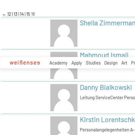
zum
Inhalt
←
12
13
14
15
16
Sheila Zimmerma
Mahmoud Ismail
Academy
Apply
Studies
Design
Art
P
Tutor Tonstudio
Danny Bialkowski
Leitung ServiceCenter Perso
Kirstin Lorentschk
Personalangelegenheiten A-