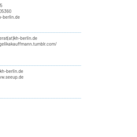
15
705360
h-berlin.de
erat(at)kh-berlin.de
ngelikakauffmann.tumblr.com/
kh-berlin.de
ww.seeup.de