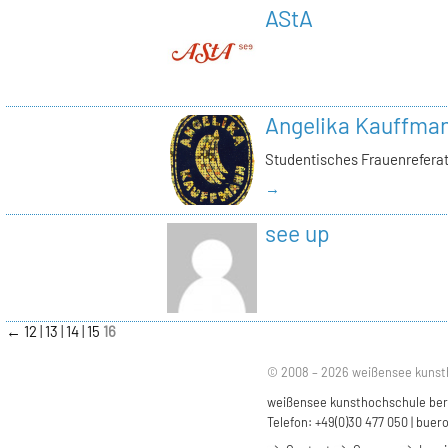
AStA
Angelika Kauffma
Studentisches Frauenrefera
→
see up
←
12
13
14
15
16
© 2008 – 2026 weißensee kunst
weißensee kunsthochschule berli
Telefon: +49(0)30 477 050 |
buero