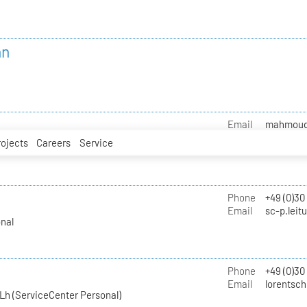
nn
Email
mahmoud.i
rojects
Careers
Service
Phone
+49 (0)30
Email
sc-p.leit
nal
Phone
+49 (0)30
Email
lorentsch
Lh (ServiceCenter Personal)