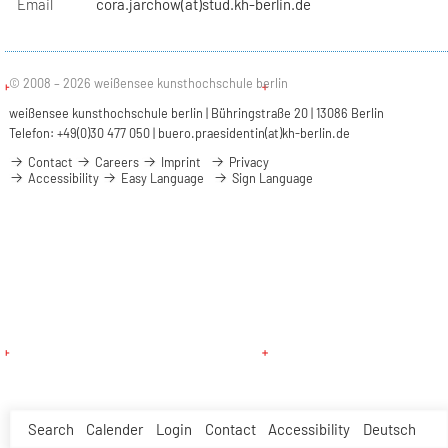
Email
cora.jarchow(at)stud.kh-berlin.de
© 2008 – 2026 weißensee kunsthochschule berlin
weißensee kunsthochschule berlin | Bühringstraße 20 | 13086 Berlin
Telefon: +49(0)30 477 050 |
buero.praesidentin(at)kh-berlin.de
Contact
Careers
Imprint
Privacy
Accessibility
Easy Language
Sign Language
Search
Calender
Login
Contact
Accessibility
Deutsch