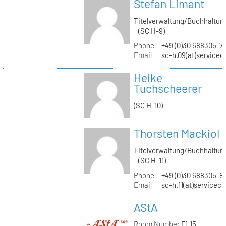
Stefan Limant
Titelverwaltung/Buchhaltun
(SC H-9)
Phone
+49 (0)30 688305-7
Email
sc-h.09(at)servicec
Heike
Tuchscheerer
(SC H-10)
Thorsten Mackiol
Titelverwaltung/Buchhaltun
(SC H-11)
Phone
+49 (0)30 688305-8
Email
sc-h.11(at)servicec
AStA
Room Number
F1.15