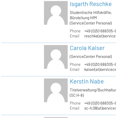
Isgarth Reschke
Studentische Hilfskräfte,
Büroleitung HfM
(ServiceCenter Personal)
Phone
+49 (0)30 688305-8
Email
reschke(at)service
Carola Kaiser
(ServiceCenter Personal)
Phone
+49 (0)30 688305-8
Email
kaiser(at)servicece
Kerstin Nabe
Titelverwaltung/Buchhaltun
(SC H-8)
Phone
+49 (0)30 688305-8
Email
sc-h.08(at)servicec