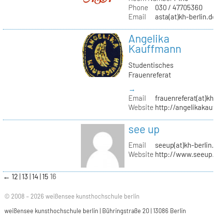
Phone
030 / 47705360
Email
asta(at)kh-berlin.de
Angelika
Kauffmann
Studentisches
Frauenreferat
→
Email
frauenreferat(at)kh-
Website
http://angelikakau
see up
Email
seeup(at)kh-berlin.
Website
http://www.seeup.
←
12
13
14
15
16
© 2008 – 2026 weißensee kunsthochschule berlin
weißensee kunsthochschule berlin | Bühringstraße 20 | 13086 Berlin