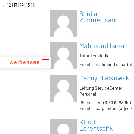
zum
←
12
13
14
15
16
Inhalt
Sheila
Zimmermann
Mahmoud Ismail
Tutor Tonstudio
Email
mahmoud.ismail(at)
Danny Bialkowski
Leitung ServiceCenter
Personal
Phone
+49 (0)30 688305-8
Email
sc-p.leitung(at)ser
Kirstin
Lorentschk