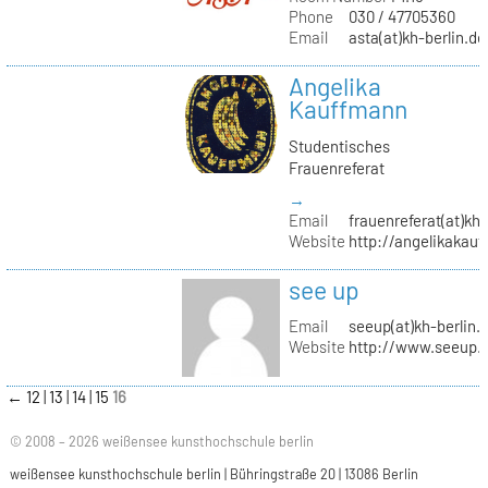
Phone
030 / 47705360
Email
asta(at)kh-berlin.de
Angelika
Kauffmann
Studentisches
Frauenreferat
→
Email
frauenreferat(at)kh-
Website
http://angelikakau
see up
Email
seeup(at)kh-berlin.
Website
http://www.seeup.
←
12
13
14
15
16
© 2008 – 2026 weißensee kunsthochschule berlin
weißensee kunsthochschule berlin | Bühringstraße 20 | 13086 Berlin