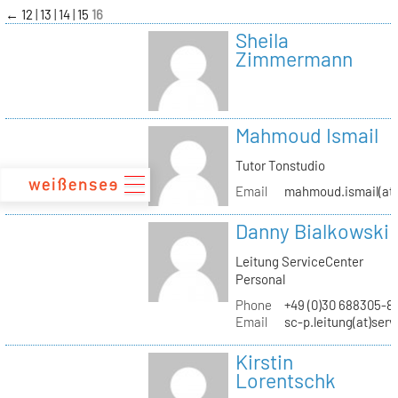
zum
←
12
13
14
15
16
Inhalt
Sheila
Zimmermann
Mahmoud Ismail
Tutor Tonstudio
Email
mahmoud.ismail(at)
Danny Bialkowski
Leitung ServiceCenter
Personal
Phone
+49 (0)30 688305-8
Email
sc-p.leitung(at)ser
Kirstin
Lorentschk