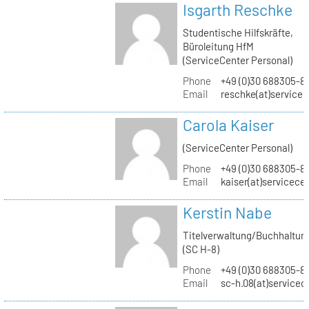
Isgarth Reschke
Studentische Hilfskräfte,
Büroleitung HfM
(ServiceCenter Personal)
Phone
+49 (0)30 688305-8
Email
reschke(at)service
Carola Kaiser
(ServiceCenter Personal)
Phone
+49 (0)30 688305-8
Email
kaiser(at)servicece
Kerstin Nabe
Titelverwaltung/Buchhaltun
(SC H-8)
Phone
+49 (0)30 688305-8
Email
sc-h.08(at)servicec