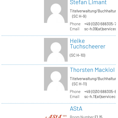
Stefan Limant
Titelverwaltung/Buchhaltun
(SC H-9)
Phone
+49 (0)30 688305-7
Email
sc-h.09(at)servicec
Heike
Tuchscheerer
(SC H-10)
Thorsten Mackiol
Titelverwaltung/Buchhaltun
(SC H-11)
Phone
+49 (0)30 688305-8
Email
sc-h.11(at)servicec
AStA
Room Number
F1.15