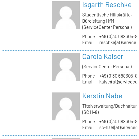
Isgarth Reschke
Studentische Hilfskräfte,
Büroleitung HfM
(ServiceCenter Personal)
Phone
+49 (0)30 688305-8
Email
reschke(at)service
Carola Kaiser
(ServiceCenter Personal)
Phone
+49 (0)30 688305-8
Email
kaiser(at)servicece
Kerstin Nabe
Titelverwaltung/Buchhaltun
(SC H-8)
Phone
+49 (0)30 688305-8
Email
sc-h.08(at)servicec