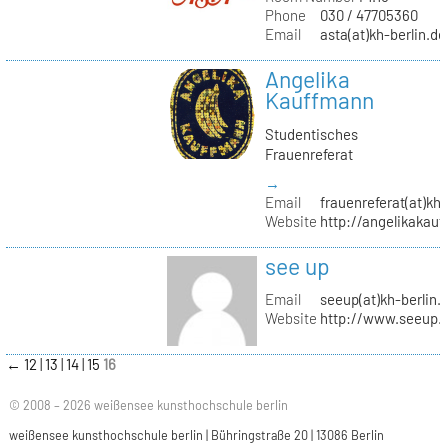
Phone
030 / 47705360
Email
asta(at)kh-berlin.de
Angelika
Kauffmann
Studentisches
Frauenreferat
→
Email
frauenreferat(at)kh-
Website
http://angelikakau
see up
Email
seeup(at)kh-berlin.
Website
http://www.seeup.
←
12
13
14
15
16
© 2008 – 2026 weißensee kunsthochschule berlin
weißensee kunsthochschule berlin | Bühringstraße 20 | 13086 Berlin