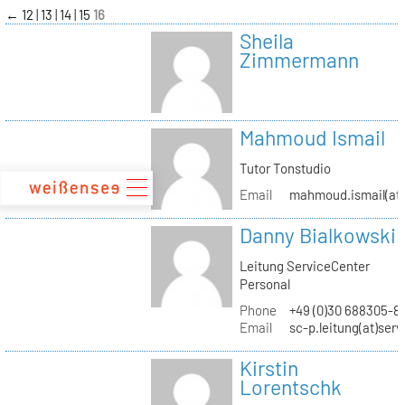
zum
←
12
13
14
15
16
Inhalt
Sheila
Zimmermann
Mahmoud Ismail
Tutor Tonstudio
Email
mahmoud.ismail(at)
Danny Bialkowski
Leitung ServiceCenter
Personal
Phone
+49 (0)30 688305-8
Email
sc-p.leitung(at)ser
Kirstin
Lorentschk