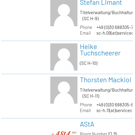
Stefan Limant
Titelverwaltung/Buchhaltun
(SC H-9)
Phone
+49 (0)30 688305-7
Email
sc-h.09(at)servicec
Heike
Tuchscheerer
(SC H-10)
Thorsten Mackiol
Titelverwaltung/Buchhaltun
(SC H-11)
Phone
+49 (0)30 688305-8
Email
sc-h.11(at)servicec
AStA
Room Number
F1.15