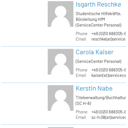
Isgarth Reschke
Studentische Hilfskräfte,
Büroleitung HfM
(ServiceCenter Personal)
Phone
+49 (0)30 688305-8
Email
reschke(at)service
Carola Kaiser
(ServiceCenter Personal)
Phone
+49 (0)30 688305-8
Email
kaiser(at)servicece
Kerstin Nabe
Titelverwaltung/Buchhaltun
(SC H-8)
Phone
+49 (0)30 688305-8
Email
sc-h.08(at)servicec