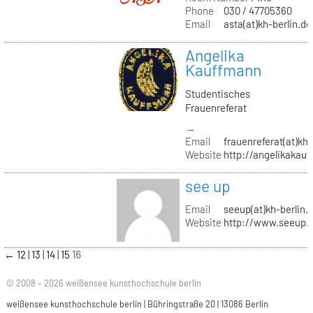
Phone
030 / 47705360
Email
asta(at)kh-berlin.de
Angelika
Kauffmann
Studentisches
Frauenreferat
→
Email
frauenreferat(at)kh-
Website
http://angelikakau
see up
Email
seeup(at)kh-berlin.
Website
http://www.seeup.
←
12
13
14
15
16
© 2008 – 2026 weißensee kunsthochschule berlin
weißensee kunsthochschule berlin | Bühringstraße 20 | 13086 Berlin