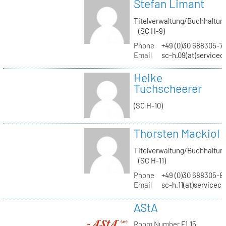
Stefan Limant
Titelverwaltung/Buchhaltun
(SC H-9)
Phone
+49 (0)30 688305-7
Email
sc-h.09(at)servicec
Heike
Tuchscheerer
(SC H-10)
Thorsten Mackiol
Titelverwaltung/Buchhaltun
(SC H-11)
Phone
+49 (0)30 688305-8
Email
sc-h.11(at)servicec
AStA
Room Number
F1.15