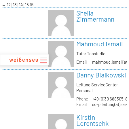
zum
←
12
13
14
15
16
Inhalt
Sheila
Zimmermann
Mahmoud Ismail
Tutor Tonstudio
Email
mahmoud.ismail(at)
Danny Bialkowski
Leitung ServiceCenter
Personal
Phone
+49 (0)30 688305-8
Email
sc-p.leitung(at)ser
Kirstin
Lorentschk