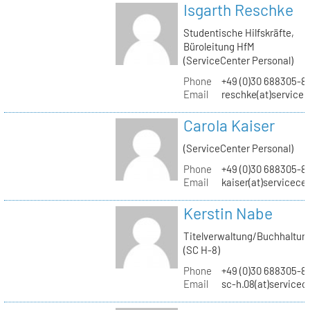
Isgarth Reschke
Studentische Hilfskräfte,
Büroleitung HfM
(ServiceCenter Personal)
Phone
+49 (0)30 688305-8
Email
reschke(at)service
Carola Kaiser
(ServiceCenter Personal)
Phone
+49 (0)30 688305-8
Email
kaiser(at)servicece
Kerstin Nabe
Titelverwaltung/Buchhaltun
(SC H-8)
Phone
+49 (0)30 688305-8
Email
sc-h.08(at)servicec