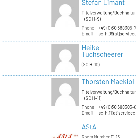
Stefan Limant
Titelverwaltung/Buchhaltun
(SC H-9)
Phone
+49 (0)30 688305-7
Email
sc-h.09(at)servicec
Heike
Tuchscheerer
(SC H-10)
Thorsten Mackiol
Titelverwaltung/Buchhaltun
(SC H-11)
Phone
+49 (0)30 688305-8
Email
sc-h.11(at)servicec
AStA
Room Number
F1.15