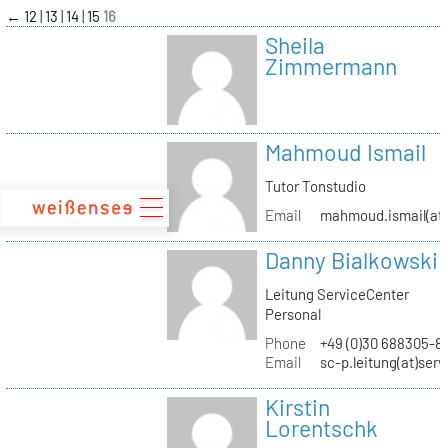
zum
←
12
13
14
15
16
Inhalt
Sheila
Zimmermann
Mahmoud Ismail
Tutor Tonstudio
Email
mahmoud.ismail(at)
Danny Bialkowski
Leitung ServiceCenter
Personal
Phone
+49 (0)30 688305-8
Email
sc-p.leitung(at)ser
Kirstin
Lorentschk