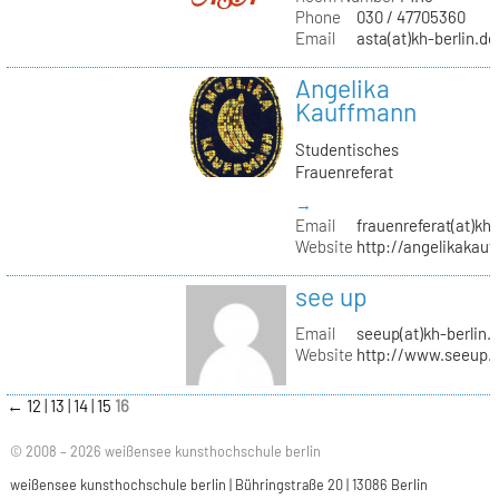
Phone
030 / 47705360
Email
asta(at)kh-berlin.de
Angelika
Kauffmann
Studentisches
Frauenreferat
→
Email
frauenreferat(at)kh-
Website
http://angelikakau
see up
Email
seeup(at)kh-berlin.
Website
http://www.seeup.
←
12
13
14
15
16
© 2008 – 2026 weißensee kunsthochschule berlin
weißensee kunsthochschule berlin | Bühringstraße 20 | 13086 Berlin