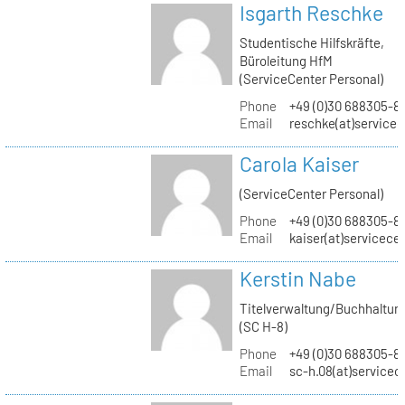
Isgarth Reschke
Studentische Hilfskräfte,
Büroleitung HfM
(ServiceCenter Personal)
Phone
+49 (0)30 688305-8
Email
reschke(at)service
Carola Kaiser
(ServiceCenter Personal)
Phone
+49 (0)30 688305-8
Email
kaiser(at)servicece
Kerstin Nabe
Titelverwaltung/Buchhaltun
(SC H-8)
Phone
+49 (0)30 688305-8
Email
sc-h.08(at)servicec