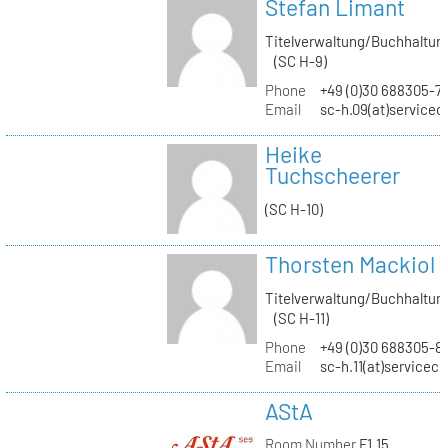
Stefan Limant
Titelverwaltung/Buchhaltun
(SC H-9)
Phone
+49 (0)30 688305-7
Email
sc-h.09(at)servicec
Heike
Tuchscheerer
(SC H-10)
Thorsten Mackiol
Titelverwaltung/Buchhaltun
(SC H-11)
Phone
+49 (0)30 688305-8
Email
sc-h.11(at)servicec
AStA
Room Number
F1.15