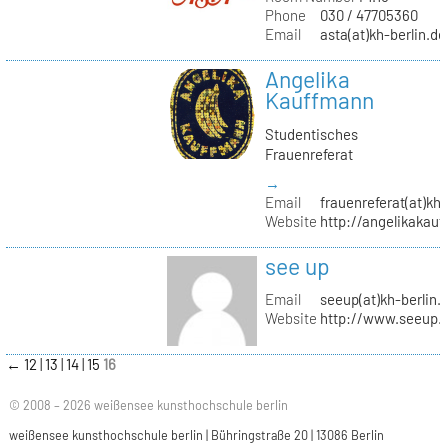
Phone
030 / 47705360
Email
asta(at)kh-berlin.de
Angelika
Kauffmann
Studentisches
Frauenreferat
→
Email
frauenreferat(at)kh-
Website
http://angelikakau
see up
Email
seeup(at)kh-berlin.
Website
http://www.seeup.
←
12
13
14
15
16
© 2008 – 2026 weißensee kunsthochschule berlin
weißensee kunsthochschule berlin | Bühringstraße 20 | 13086 Berlin