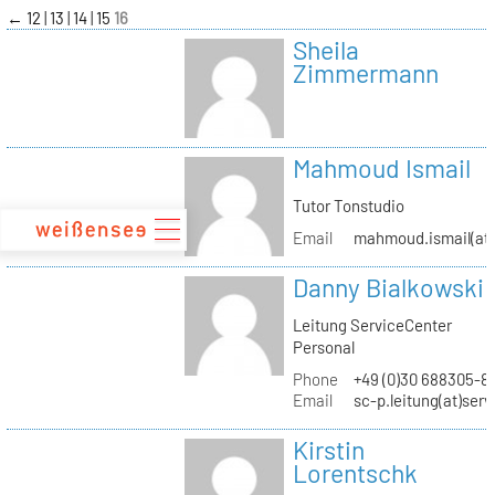
zum
←
12
13
14
15
16
Inhalt
Sheila
Zimmermann
Mahmoud Ismail
Tutor Tonstudio
Email
mahmoud.ismail(at)
Danny Bialkowski
Leitung ServiceCenter
Personal
Phone
+49 (0)30 688305-8
Email
sc-p.leitung(at)ser
Kirstin
Lorentschk