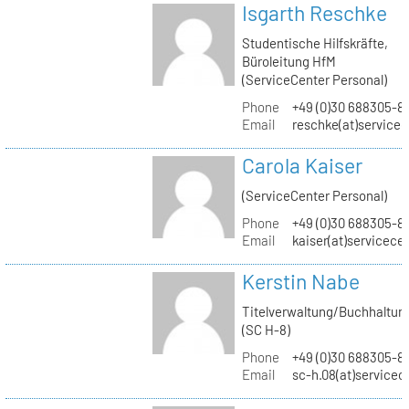
Isgarth Reschke
Studentische Hilfskräfte,
Büroleitung HfM
(ServiceCenter Personal)
Phone
+49 (0)30 688305-8
Email
reschke(at)service
Carola Kaiser
(ServiceCenter Personal)
Phone
+49 (0)30 688305-8
Email
kaiser(at)servicece
Kerstin Nabe
Titelverwaltung/Buchhaltun
(SC H-8)
Phone
+49 (0)30 688305-8
Email
sc-h.08(at)servicec