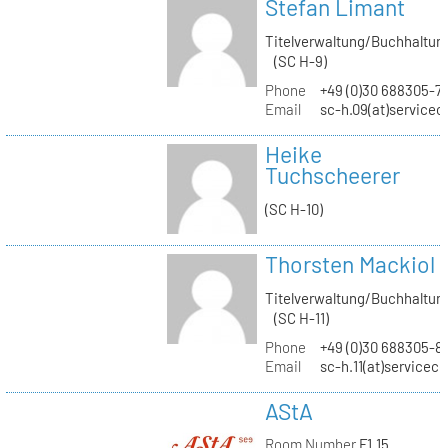
Stefan Limant
Titelverwaltung/Buchhaltun
(SC H-9)
Phone
+49 (0)30 688305-7
Email
sc-h.09(at)servicec
Heike
Tuchscheerer
(SC H-10)
Thorsten Mackiol
Titelverwaltung/Buchhaltun
(SC H-11)
Phone
+49 (0)30 688305-8
Email
sc-h.11(at)servicec
AStA
Room Number
F1.15