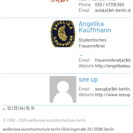
Phone
030 / 47705360
Email
asta(at)kh-berlin.de
Angelika
Kauffmann
Studentisches
Frauenreferat
→
Email
frauenreferat(at)kh-
Website
http://angelikakau
see up
Email
seeup(at)kh-berlin.
Website
http://www.seeup.
←
12
13
14
15
16
© 2008 – 2026 weißensee kunsthochschule berlin
weißensee kunsthochschule berlin | Bühringstraße 20 | 13086 Berlin