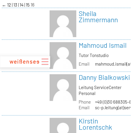
zum
←
12
13
14
15
16
Inhalt
Sheila
Zimmermann
Mahmoud Ismail
Tutor Tonstudio
Email
mahmoud.ismail(at)
Danny Bialkowski
Leitung ServiceCenter
Personal
Phone
+49 (0)30 688305-8
Email
sc-p.leitung(at)ser
Kirstin
Lorentschk