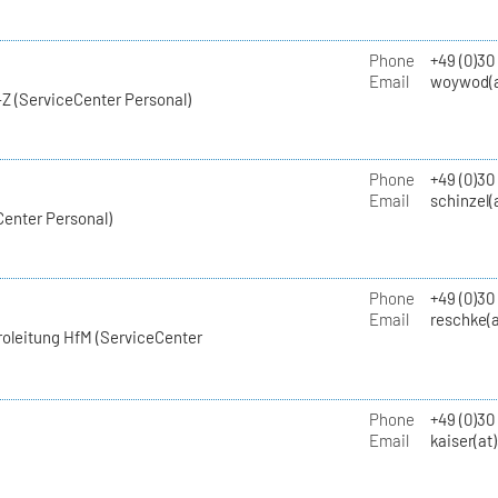
Phone
+49 (0)30
Email
woywod(a
Z (ServiceCenter Personal)
Phone
+49 (0)30
Email
schinzel(
Center Personal)
Phone
+49 (0)3
Email
reschke(a
roleitung HfM (ServiceCenter
Phone
+49 (0)30
Email
kaiser(at