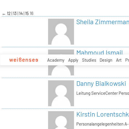
zum
Inhalt
←
12
13
14
15
16
Sheila Zimmerma
Mahmoud Ismail
Academy
Apply
Studies
Design
Art
P
Tutor Tonstudio
Danny Bialkowski
Leitung ServiceCenter Perso
Kirstin Lorentschk
Personalangelegenheiten A-