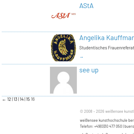
AStA
Angelika Kauffma
Studentisches Frauenrefera
→
see up
←
12
13
14
15
16
© 2008 – 2026 weißensee kunst
weißensee kunsthochschule berli
Telefon: +49(0)30 477 050 |
buero