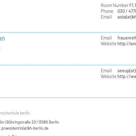
Room Number
F1.
Phone
030 / 47
Email
asta(at)k
nn
Email
frauenref
Website
http://a
t
Email
seeup(at)
Website
http://w
hochschule berlin
n | Bühringstraße 20 | 13086 Berlin
.praesidentin(at)kh-berlin.de