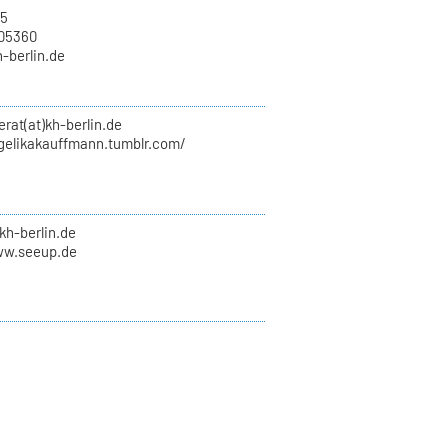
15
705360
h-berlin.de
erat(at)kh-berlin.de
ngelikakauffmann.tumblr.com/
kh-berlin.de
ww.seeup.de