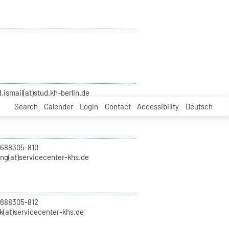
smail(at)stud.kh-berlin.de
Search
Calender
Login
Contact
Accessibility
Deutsch
 688305-810
ung(at)servicecenter-khs.de
 688305-812
k(at)servicecenter-khs.de