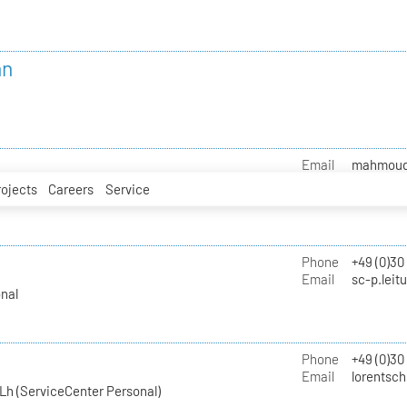
nn
Email
mahmoud.i
rojects
Careers
Service
Phone
+49 (0)30
Email
sc-p.leit
nal
Phone
+49 (0)30
Email
lorentsch
Lh (ServiceCenter Personal)