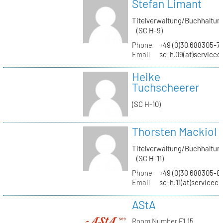
Stefan Limant
Titelverwaltung/Buchhaltun
(SC H-9)
Phone
+49 (0)30 688305-7
Email
sc-h.09(at)servicec
Heike
Tuchscheerer
(SC H-10)
Thorsten Mackiol
Titelverwaltung/Buchhaltun
(SC H-11)
Phone
+49 (0)30 688305-8
Email
sc-h.11(at)servicec
AStA
Room Number
F1.15