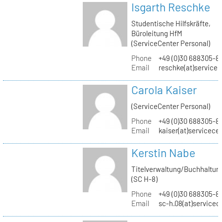
Isgarth Reschke
Studentische Hilfskräfte,
Büroleitung HfM
(ServiceCenter Personal)
Phone
+49 (0)30 688305-8
Email
reschke(at)service
Carola Kaiser
(ServiceCenter Personal)
Phone
+49 (0)30 688305-8
Email
kaiser(at)servicece
Kerstin Nabe
Titelverwaltung/Buchhaltun
(SC H-8)
Phone
+49 (0)30 688305-8
Email
sc-h.08(at)servicec