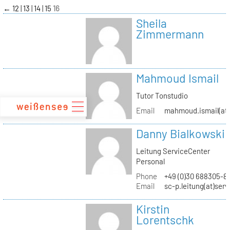
zum
←
12
13
14
15
16
Inhalt
Sheila
Zimmermann
Mahmoud Ismail
Tutor Tonstudio
Email
mahmoud.ismail(at)
Danny Bialkowski
Leitung ServiceCenter
Personal
Phone
+49 (0)30 688305-8
Email
sc-p.leitung(at)ser
Kirstin
Lorentschk