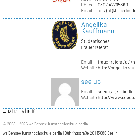
Phone
030 / 47705360
Email
asta(at)kh-berlin.de
Angelika
Kauffmann
Studentisches
Frauenreferat
→
Email
frauenreferat(at)kh-
Website
http://angelikakau
see up
Email
seeup(at)kh-berlin.
Website
http://www.seeup.
←
12
13
14
15
16
© 2008 – 2026 weißensee kunsthochschule berlin
weißensee kunsthochschule berlin | Bühringstraße 20 | 13086 Berlin