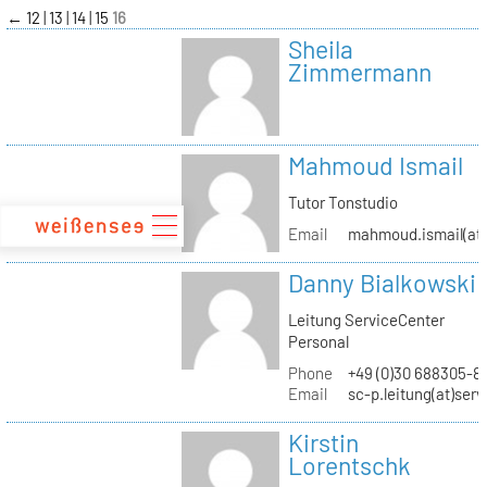
zum
←
12
13
14
15
16
Inhalt
Sheila
Zimmermann
Mahmoud Ismail
Tutor Tonstudio
Email
mahmoud.ismail(at)
Danny Bialkowski
Leitung ServiceCenter
Personal
Phone
+49 (0)30 688305-8
Email
sc-p.leitung(at)ser
Kirstin
Lorentschk