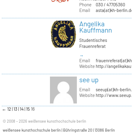
Phone
030 / 47705360
Email
asta(at)kh-berlin.de
Angelika
Kauffmann
Studentisches
Frauenreferat
→
Email
frauenreferat(at)kh-
Website
http://angelikakau
see up
Email
seeup(at)kh-berlin.
Website
http://www.seeup.
←
12
13
14
15
16
© 2008 – 2026 weißensee kunsthochschule berlin
weißensee kunsthochschule berlin | Bühringstraße 20 | 13086 Berlin