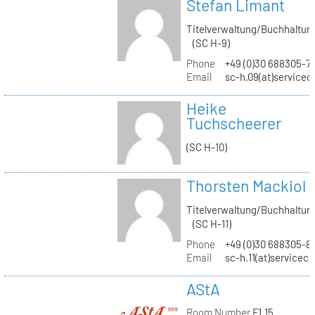
Stefan Limant
Titelverwaltung/Buchhaltun
(SC H-9)
Phone
+49 (0)30 688305-7
Email
sc-h.09(at)servicec
Heike
Tuchscheerer
(SC H-10)
Thorsten Mackiol
Titelverwaltung/Buchhaltun
(SC H-11)
Phone
+49 (0)30 688305-8
Email
sc-h.11(at)servicec
AStA
Room Number
F1.15