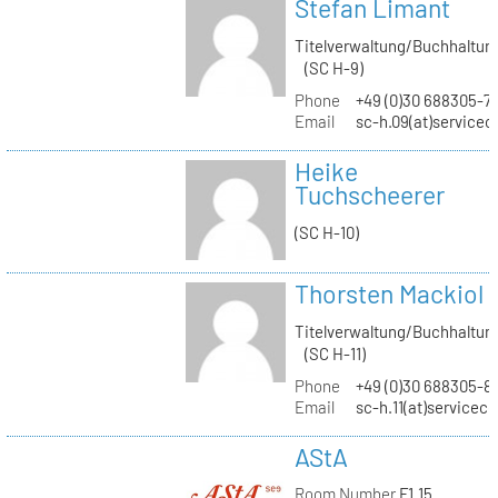
Stefan Limant
Titelverwaltung/Buchhaltun
(SC H-9)
Phone
+49 (0)30 688305-7
Email
sc-h.09(at)servicec
Heike
Tuchscheerer
(SC H-10)
Thorsten Mackiol
Titelverwaltung/Buchhaltun
(SC H-11)
Phone
+49 (0)30 688305-8
Email
sc-h.11(at)servicec
AStA
Room Number
F1.15