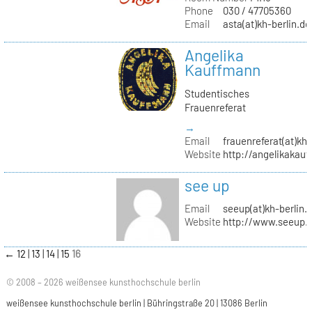
Phone
030 / 47705360
Email
asta(at)kh-berlin.de
Angelika
Kauffmann
Studentisches
Frauenreferat
→
Email
frauenreferat(at)kh-
Website
http://angelikakau
see up
Email
seeup(at)kh-berlin.
Website
http://www.seeup.
←
12
13
14
15
16
© 2008 – 2026 weißensee kunsthochschule berlin
weißensee kunsthochschule berlin | Bühringstraße 20 | 13086 Berlin