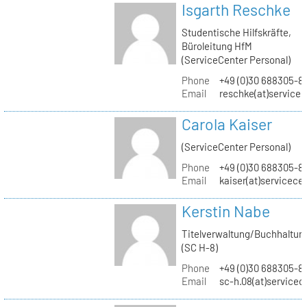
Isgarth Reschke
Studentische Hilfskräfte,
Büroleitung HfM
(ServiceCenter Personal)
Phone
+49 (0)30 688305-8
Email
reschke(at)service
Carola Kaiser
(ServiceCenter Personal)
Phone
+49 (0)30 688305-8
Email
kaiser(at)servicece
Kerstin Nabe
Titelverwaltung/Buchhaltun
(SC H-8)
Phone
+49 (0)30 688305-8
Email
sc-h.08(at)servicec