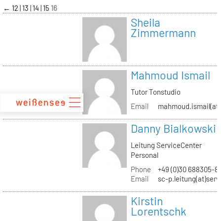
zum
←
12
13
14
15
16
Inhalt
Sheila
Zimmermann
Mahmoud Ismail
Tutor Tonstudio
Email
mahmoud.ismail(at)
Danny Bialkowski
Leitung ServiceCenter
Personal
Phone
+49 (0)30 688305-8
Email
sc-p.leitung(at)ser
Kirstin
Lorentschk