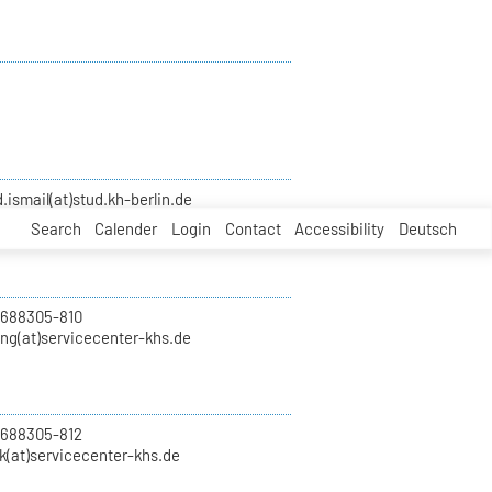
smail(at)stud.kh-berlin.de
Search
Calender
Login
Contact
Accessibility
Deutsch
 688305-810
ung(at)servicecenter-khs.de
 688305-812
k(at)servicecenter-khs.de