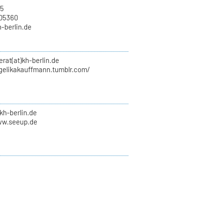
15
705360
h-berlin.de
erat(at)kh-berlin.de
ngelikakauffmann.tumblr.com/
kh-berlin.de
ww.seeup.de