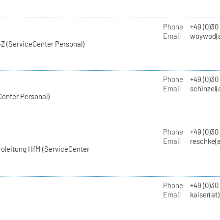
Phone
+49 (0)30
Email
woywod(a
Z (ServiceCenter Personal)
Phone
+49 (0)30
Email
schinzel(
Center Personal)
Phone
+49 (0)3
Email
reschke(a
roleitung HfM (ServiceCenter
Phone
+49 (0)30
Email
kaiser(at