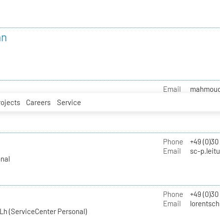
nn
Email
mahmoud.i
rojects
Careers
Service
Phone
+49 (0)30
Email
sc-p.leit
nal
Phone
+49 (0)30
Email
lorentsch
Lh (ServiceCenter Personal)