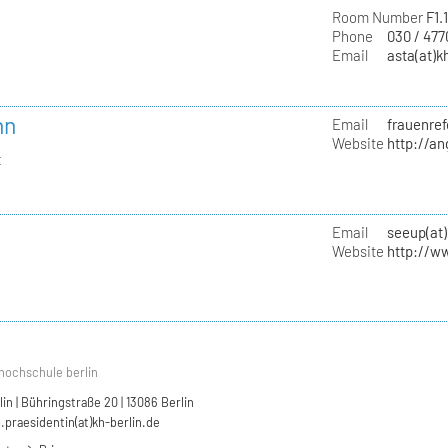
Room Number
F1.
Phone
030 / 47
Email
asta(at)k
nn
Email
frauenref
Website
http://a
t
Email
seeup(at)
Website
http://w
hochschule berlin
n | Bühringstraße 20 | 13086 Berlin
.praesidentin(at)kh-berlin.de