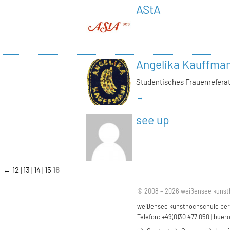
AStA
Angelika Kauffma
Studentisches Frauenrefera
→
see up
←
12
13
14
15
16
© 2008 – 2026 weißensee kunst
weißensee kunsthochschule berli
Telefon: +49(0)30 477 050 |
buero