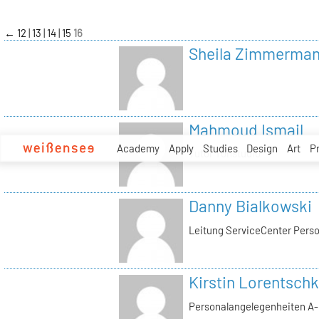
zum
Inhalt
←
12
13
14
15
16
Sheila Zimmerma
Mahmoud Ismail
Academy
Apply
Studies
Design
Art
P
Tutor Tonstudio
Danny Bialkowski
Leitung ServiceCenter Perso
Kirstin Lorentschk
Personalangelegenheiten A-