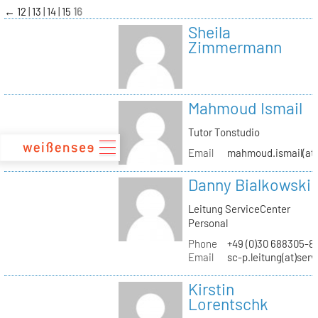
zum
←
12
13
14
15
16
Inhalt
Sheila
Zimmermann
Mahmoud Ismail
Tutor Tonstudio
Email
mahmoud.ismail(at)
Danny Bialkowski
Leitung ServiceCenter
Personal
Phone
+49 (0)30 688305-8
Email
sc-p.leitung(at)ser
Kirstin
Lorentschk