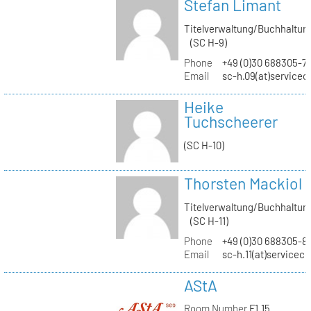
Stefan Limant
Titelverwaltung/Buchhaltun
(SC H-9)
Phone
+49 (0)30 688305-7
Email
sc-h.09(at)servicec
Heike
Tuchscheerer
(SC H-10)
Thorsten Mackiol
Titelverwaltung/Buchhaltun
(SC H-11)
Phone
+49 (0)30 688305-8
Email
sc-h.11(at)servicec
AStA
Room Number
F1.15