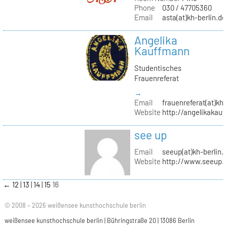
Phone
030 / 47705360
Email
asta(at)kh-berlin.de
Angelika
Kauffmann
Studentisches
Frauenreferat
→
Email
frauenreferat(at)kh-
Website
http://angelikakau
see up
Email
seeup(at)kh-berlin.
Website
http://www.seeup.
←
12
13
14
15
16
© 2008 – 2026 weißensee kunsthochschule berlin
weißensee kunsthochschule berlin | Bühringstraße 20 | 13086 Berlin