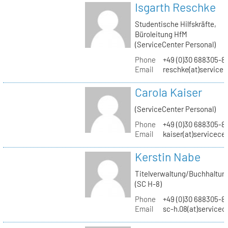
Isgarth Reschke
Studentische Hilfskräfte,
Büroleitung HfM
(ServiceCenter Personal)
Phone
+49 (0)30 688305-8
Email
reschke(at)service
Carola Kaiser
(ServiceCenter Personal)
Phone
+49 (0)30 688305-8
Email
kaiser(at)servicece
Kerstin Nabe
Titelverwaltung/Buchhaltun
(SC H-8)
Phone
+49 (0)30 688305-8
Email
sc-h.08(at)servicec