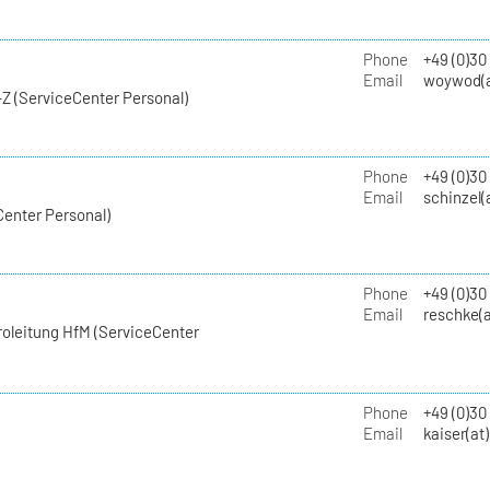
Phone
+49 (0)30
Email
woywod(a
Z (ServiceCenter Personal)
Phone
+49 (0)30
Email
schinzel(
Center Personal)
Phone
+49 (0)3
Email
reschke(a
roleitung HfM (ServiceCenter
Phone
+49 (0)30
Email
kaiser(at