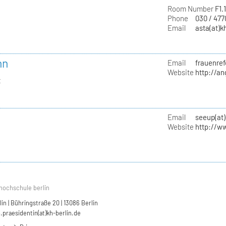
Room Number
F1.
Phone
030 / 47
Email
asta(at)k
nn
Email
frauenref
Website
http://a
t
Email
seeup(at)
Website
http://w
hochschule berlin
n | Bühringstraße 20 | 13086 Berlin
.praesidentin(at)kh-berlin.de