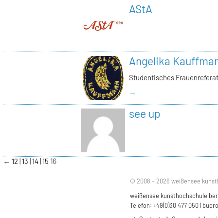
AStA
Angelika Kauffma
Studentisches Frauenrefera
→
see up
←
12
13
14
15
16
© 2008 – 2026 weißensee kunst
weißensee kunsthochschule berli
Telefon: +49(0)30 477 050 |
buero