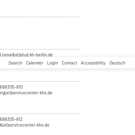
smail(at)stud.kh-berlin.de
Search
Calender
Login
Contact
Accessibility
Deutsch
 688305-810
ung(at)servicecenter-khs.de
 688305-812
k(at)servicecenter-khs.de