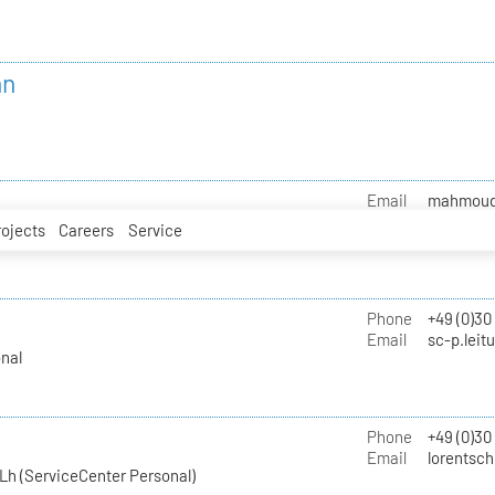
nn
Email
mahmoud.i
rojects
Careers
Service
Phone
+49 (0)30
Email
sc-p.leit
nal
Phone
+49 (0)30
Email
lorentsch
Lh (ServiceCenter Personal)