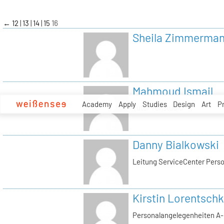
zum
Inhalt
←
12
13
14
15
16
Sheila Zimmerma
Mahmoud Ismail
Academy
Apply
Studies
Design
Art
P
Tutor Tonstudio
Danny Bialkowski
Leitung ServiceCenter Perso
Kirstin Lorentschk
Personalangelegenheiten A-