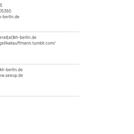
15
705360
h-berlin.de
erat(at)kh-berlin.de
ngelikakauffmann.tumblr.com/
kh-berlin.de
ww.seeup.de