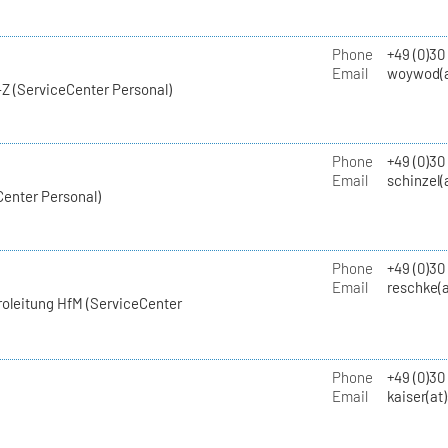
Phone
+49 (0)30
Email
woywod(a
Z (ServiceCenter Personal)
Phone
+49 (0)30
Email
schinzel(
Center Personal)
Phone
+49 (0)3
Email
reschke(a
roleitung HfM (ServiceCenter
Phone
+49 (0)30
Email
kaiser(at