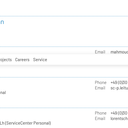
nn
Email
mahmoud.i
rojects
Careers
Service
Phone
+49 (0)30
Email
sc-p.leit
nal
Phone
+49 (0)30
Email
lorentsch
Lh (ServiceCenter Personal)