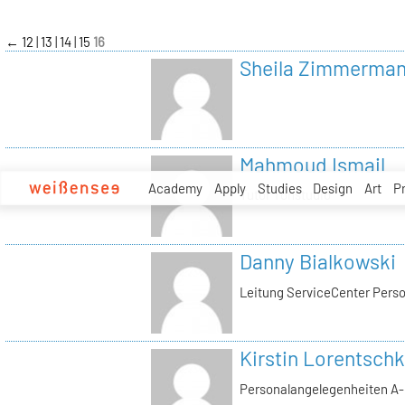
zum
Inhalt
←
12
13
14
15
16
Sheila Zimmerma
Mahmoud Ismail
Academy
Apply
Studies
Design
Art
P
Tutor Tonstudio
Danny Bialkowski
Leitung ServiceCenter Perso
Kirstin Lorentschk
Personalangelegenheiten A-