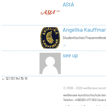
AStA
Angelika Kauffma
Studentisches Frauenrefera
→
see up
←
12
13
14
15
16
© 2008 – 2026 weißensee kunst
weißensee kunsthochschule berli
Telefon: +49(0)30 477 050 |
buero