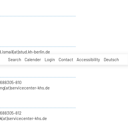
smail(at)stud.kh-berlin.de
Search
Calender
Login
Contact
Accessibility
Deutsch
 688305-810
ung(at)servicecenter-khs.de
 688305-812
k(at)servicecenter-khs.de