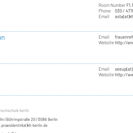
Room Number
F1.
Phone
030 / 47
Email
asta(at)k
nn
Email
frauenref
Website
http://a
t
Email
seeup(at)
Website
http://w
hochschule berlin
n | Bühringstraße 20 | 13086 Berlin
.praesidentin(at)kh-berlin.de