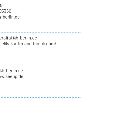
15
705360
h-berlin.de
erat(at)kh-berlin.de
ngelikakauffmann.tumblr.com/
kh-berlin.de
ww.seeup.de