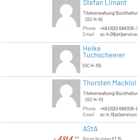
Stefan Limant
Titelverwaltung/Buchhaltun
(SC H-9)
Phone
+49 (0)30 688305-7
Email
sc-h.09(at)servicec
Heike
Tuchscheerer
(SC H-10)
Thorsten Mackiol
Titelverwaltung/Buchhaltun
(SC H-11)
Phone
+49 (0)30 688305-8
Email
sc-h.11(at)servicec
AStA
Room Number
F1.15