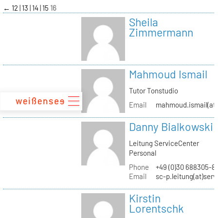
zum
←
12
13
14
15
16
Inhalt
Sheila
Zimmermann
Mahmoud Ismail
Tutor Tonstudio
Email
mahmoud.ismail(at)
Danny Bialkowski
Leitung ServiceCenter
Personal
Phone
+49 (0)30 688305-8
Email
sc-p.leitung(at)ser
Kirstin
Lorentschk