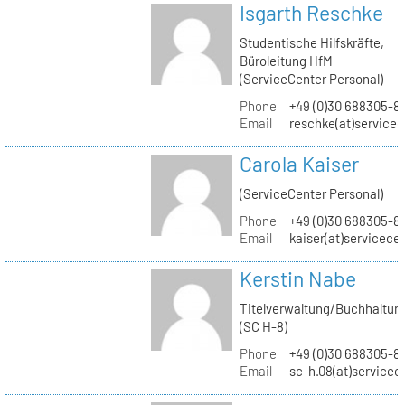
Isgarth Reschke
Studentische Hilfskräfte,
Büroleitung HfM
(ServiceCenter Personal)
Phone
+49 (0)30 688305-8
Email
reschke(at)service
Carola Kaiser
(ServiceCenter Personal)
Phone
+49 (0)30 688305-8
Email
kaiser(at)servicece
Kerstin Nabe
Titelverwaltung/Buchhaltun
(SC H-8)
Phone
+49 (0)30 688305-8
Email
sc-h.08(at)servicec