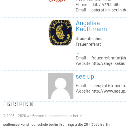
Phone
030 / 47705360
Email
asta(at)kh-berlin.de
Angelika
Kauffmann
Studentisches
Frauenreferat
→
Email
frauenreferat(at)kh-
Website
http://angelikakau
see up
Email
seeup(at)kh-berlin.
Website
http://www.seeup.
←
12
13
14
15
16
© 2008 – 2026 weißensee kunsthochschule berlin
weißensee kunsthochschule berlin | Bühringstraße 20 | 13086 Berlin