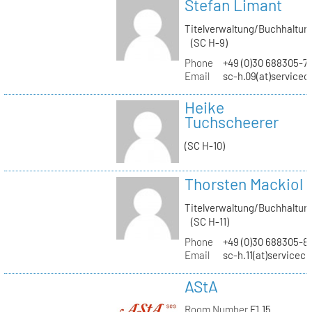
Stefan Limant
Titelverwaltung/Buchhaltun
(SC H-9)
Phone
+49 (0)30 688305-7
Email
sc-h.09(at)servicec
Heike
Tuchscheerer
(SC H-10)
Thorsten Mackiol
Titelverwaltung/Buchhaltun
(SC H-11)
Phone
+49 (0)30 688305-8
Email
sc-h.11(at)servicec
AStA
Room Number
F1.15