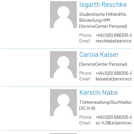
Isgarth Reschke
Studentische Hilfskräfte,
Büroleitung HfM
(ServiceCenter Personal)
Phone
+49 (0)30 688305-8
Email
reschke(at)service
Carola Kaiser
(ServiceCenter Personal)
Phone
+49 (0)30 688305-8
Email
kaiser(at)servicece
Kerstin Nabe
Titelverwaltung/Buchhaltun
(SC H-8)
Phone
+49 (0)30 688305-8
Email
sc-h.08(at)servicec