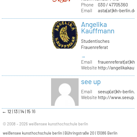
Phone
030 / 47705360
Email
asta(at)kh-berlin.de
Angelika
Kauffmann
Studentisches
Frauenreferat
→
Email
frauenreferat(at)kh-
Website
http://angelikakau
see up
Email
seeup(at)kh-berlin.
Website
http://www.seeup.
←
12
13
14
15
16
© 2008 – 2026 weißensee kunsthochschule berlin
weißensee kunsthochschule berlin | Bühringstraße 20 | 13086 Berlin