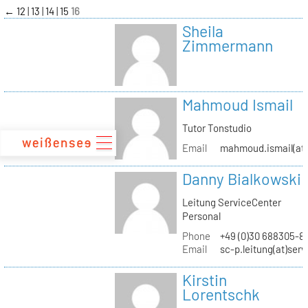
zum
←
12
13
14
15
16
Inhalt
Sheila
Zimmermann
Mahmoud Ismail
Tutor Tonstudio
Email
mahmoud.ismail(at)
Danny Bialkowski
Leitung ServiceCenter
Personal
Phone
+49 (0)30 688305-8
Email
sc-p.leitung(at)ser
Kirstin
Lorentschk