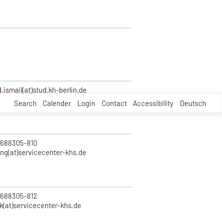
smail(at)stud.kh-berlin.de
Search
Calender
Login
Contact
Accessibility
Deutsch
 688305-810
ung(at)servicecenter-khs.de
 688305-812
k(at)servicecenter-khs.de