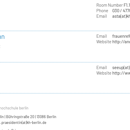
Room Number
F1.
Phone
030 / 47
Email
asta(at)k
nn
Email
frauenref
Website
http://a
t
Email
seeup(at)
Website
http://w
hochschule berlin
n | Bühringstraße 20 | 13086 Berlin
.praesidentin(at)kh-berlin.de