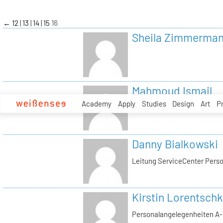
zum
Inhalt
←
12
13
14
15
16
Sheila Zimmerma
Mahmoud Ismail
Academy
Apply
Studies
Design
Art
P
Tutor Tonstudio
Danny Bialkowski
Leitung ServiceCenter Perso
Kirstin Lorentschk
Personalangelegenheiten A-