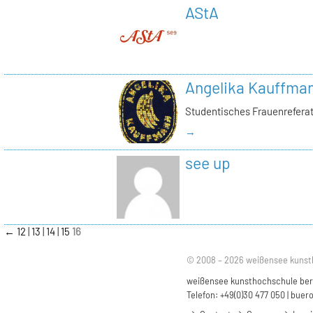
AStA
Angelika Kauffma
Studentisches Frauenrefera
→
see up
←
12
13
14
15
16
© 2008 – 2026 weißensee kunst
weißensee kunsthochschule berli
Telefon: +49(0)30 477 050 |
buero