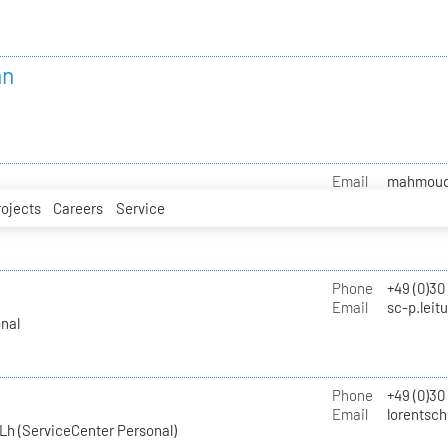
nn
Email
mahmoud.i
rojects
Careers
Service
Phone
+49 (0)30
Email
sc-p.leit
nal
Phone
+49 (0)30
Email
lorentsch
Lh (ServiceCenter Personal)