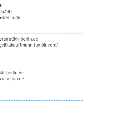
15
705360
h-berlin.de
erat(at)kh-berlin.de
ngelikakauffmann.tumblr.com/
kh-berlin.de
ww.seeup.de