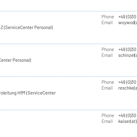
Phone
+49 (0)30
Email
woywod(a
Z (ServiceCenter Personal)
Phone
+49 (0)30
Email
schinzel(
Center Personal)
Phone
+49 (0)3
Email
reschke(a
roleitung HfM (ServiceCenter
Phone
+49 (0)30
Email
kaiser(at