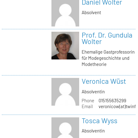
Daniel Wolter
Absolvent
Prof. Dr. Gundula
Wolter
Ehemalige Gastprofessorin
für Modegeschichte und
Modetheorie
Veronica Wüst
Absolventin
Phone
015155635299
Email
veronicow(at)twinf
Tosca Wyss
Absolventin