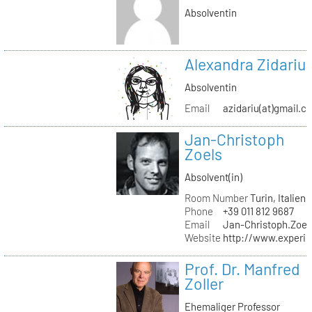
Absolventin
Alexandra Zidariu
Absolventin
Email
azidariu(at)gmail.c
Jan-Christoph
Zoels
Absolvent(in)
Room Number
Turin, Italien
Phone
+39 011 812 9687
Email
Jan-Christoph.Zoel
Website
http://www.experie
Prof. Dr. Manfred
Zoller
Ehemaliger Professor