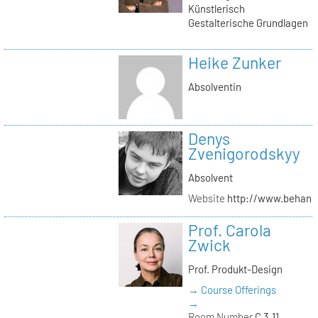
Künstlerisch
Gestalterische Grundlagen
Heike Zunker
Absolventin
Denys
Zvenigorodskyy
Absolvent
Website
http://www.behanc
Prof. Carola
Zwick
Prof. Produkt-Design
→ Course Offerings
→
Room Number
C 3.11