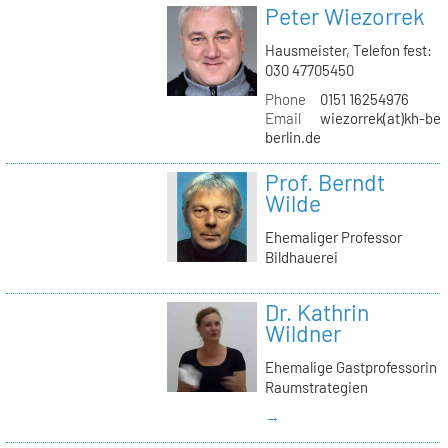
Peter Wiezorrek
Hausmeister, Telefon fest:
030 47705450
Phone
0151 16254976
Email
wiezorrek(at)kh-ber
berlin.de
Prof. Berndt
Wilde
Ehemaliger Professor
Bildhauerei
Dr. Kathrin
Wildner
Ehemalige Gastprofessorin
Raumstrategien
→