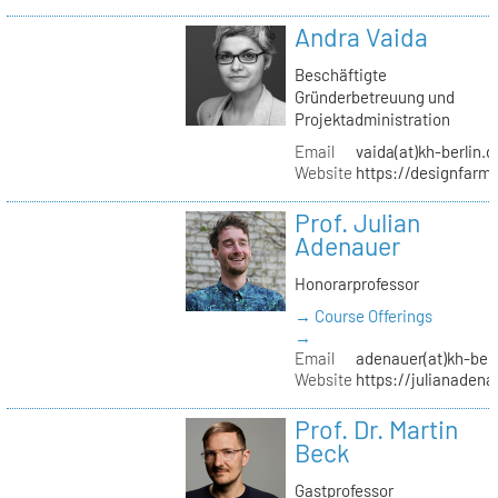
Andra Vaida
Beschäftigte
Gründerbetreuung und
Projektadministration
Email
vaida(at)kh-berlin.d
Website
https://designfarm
Prof. Julian
Adenauer
Honorarprofessor
→ Course Offerings
→
Email
adenauer(at)kh-berl
Website
https://julianadena
Prof. Dr. Martin
Beck
Gastprofessor