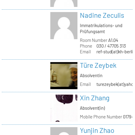
Nadine Zeculis
Immatrikulations- und
Prüfungsamt
Room Number
A1.04
Phone
030 / 47705 313
Email
ref-stud(at)kh-berli
Türe Zeybek
Absolventin
Email
turezeybek(at)yaho
Xin Zhang
Absolvent(in)
Mobile Phone Number
0179-
Yunjin Zhao