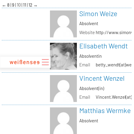
zum
←
8
9
10
11
12
→
Inhalt
Simon Weize
Absolvent
Website
http://www.simonw
Elisabeth Wendt
Absolventin
Email
betty_wendt(at)web
Vincent Wenzel
Absolvent(in)
Email
Vincent.Wenzel(at)k
Matthias Wermke
Absolvent