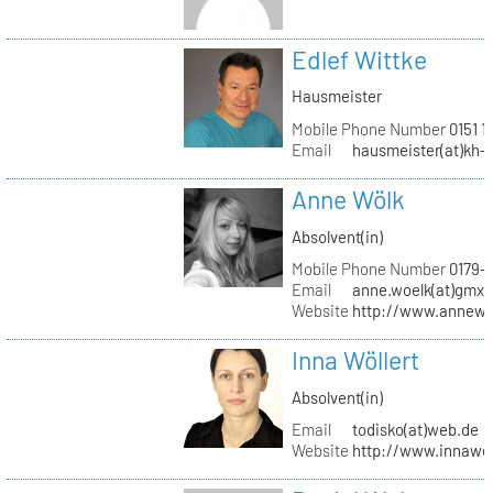
Edlef Wittke
Hausmeister
Mobile Phone Number
0151 1
Email
hausmeister(at)kh-b
Anne Wölk
Absolvent(in)
Mobile Phone Number
0179-
Email
anne.woelk(at)gmx.
Website
http://www.annewo
Inna Wöllert
Absolvent(in)
Email
todisko(at)web.de
Website
http://www.innawoe