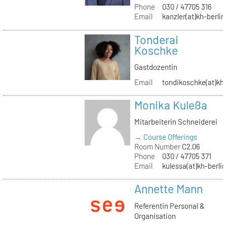
Phone
030 / 47705 316
Email
kanzler(at)kh-berlin
Tonderai
Koschke
Gastdozentin
Email
tondikoschke(at)kh-
Monika Kuleßa
Mitarbeiterin Schneiderei
→ Course Offerings
Room Number
C2.06
Phone
030 / 47705 371
Email
kulessa(at)kh-berlin
Annette Mann
Referentin Personal &
Organisation