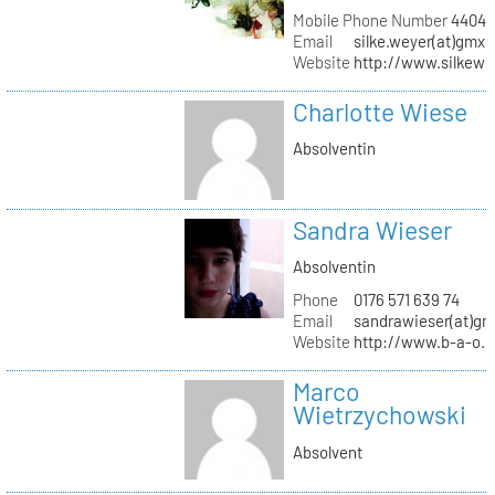
Mobile Phone Number
44041
Email
silke.weyer(at)gmx.
Website
http://www.silkewe
Charlotte Wiese
Absolventin
Sandra Wieser
Absolventin
Phone
0176 571 639 74
Email
sandrawieser(at)gm
Website
http://www.b-a-o.
Marco
Wietrzychowski
Absolvent