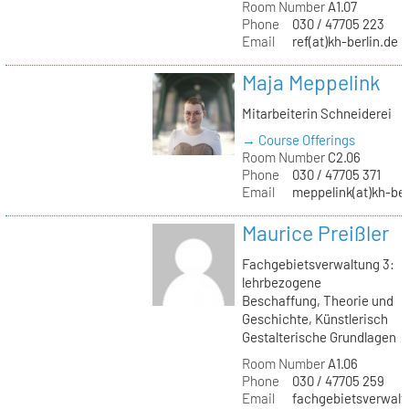
Room Number
A1.07
Phone
030 / 47705 223
Email
ref(at)kh-berlin.de
Maja Meppelink
Mitarbeiterin Schneiderei
→ Course Offerings
Room Number
C2.06
Phone
030 / 47705 371
Email
meppelink(at)kh-ber
Maurice Preißler
Fachgebietsverwaltung 3:
lehrbezogene
Beschaffung, Theorie und
Geschichte, Künstlerisch
Gestalterische Grundlagen
Room Number
A1.06
Phone
030 / 47705 259
Email
fachgebietsverwaltu