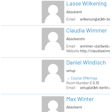
Lasse Wilkening
Absolvent
Email
wilkenung(at)kh-ber
Claudia Wimmer
Absolventin
Email
wimmer-c(at)web.d
Website
http://claudiawim
Daniel Windisch
setup
→ Course Offerings
Room Number
C 0.10
Email
setup(at)kh-berlin.d
Max Winter
Absolvent