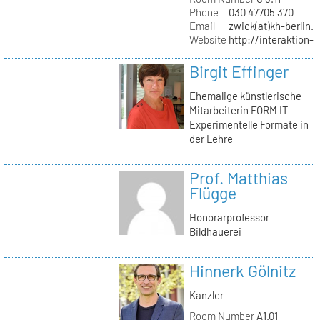
Phone
030 47705 370
Email
zwick(at)kh-berlin.
Website
http://interaktion-
Birgit Effinger
Ehemalige künstlerische
Mitarbeiterin FORM IT –
Experimentelle Formate in
der Lehre
Prof. Matthias
Flügge
Honorarprofessor
Bildhauerei
Hinnerk Gölnitz
Kanzler
Room Number
A1.01