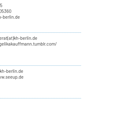
15
705360
h-berlin.de
erat(at)kh-berlin.de
ngelikakauffmann.tumblr.com/
kh-berlin.de
ww.seeup.de