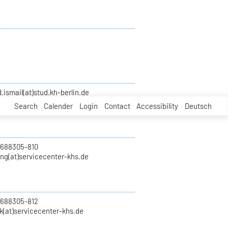
smail(at)stud.kh-berlin.de
Search
Calender
Login
Contact
Accessibility
Deutsch
 688305-810
ung(at)servicecenter-khs.de
 688305-812
k(at)servicecenter-khs.de