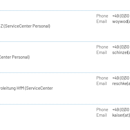
Phone
+49 (0)30
Email
woywod(a
Z (ServiceCenter Personal)
Phone
+49 (0)30
Email
schinzel(
Center Personal)
Phone
+49 (0)3
Email
reschke(a
roleitung HfM (ServiceCenter
Phone
+49 (0)30
Email
kaiser(at