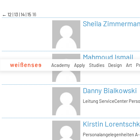
zum
Inhalt
←
12
13
14
15
16
Sheila Zimmerma
Mahmoud Ismail
Academy
Apply
Studies
Design
Art
P
Tutor Tonstudio
Danny Bialkowski
Leitung ServiceCenter Perso
Kirstin Lorentschk
Personalangelegenheiten A-