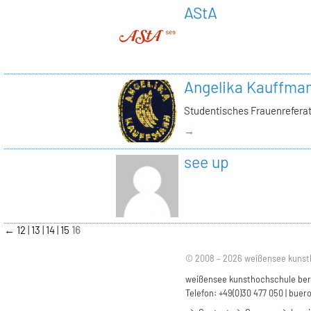
AStA
Angelika Kauffma
Studentisches Frauenrefera
→
see up
←
12
13
14
15
16
© 2008 – 2026 weißensee kunst
weißensee kunsthochschule berli
Telefon: +49(0)30 477 050 |
buero