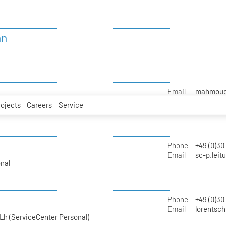
nn
Email
mahmoud.i
rojects
Careers
Service
Phone
+49 (0)30
Email
sc-p.leit
nal
Phone
+49 (0)30
Email
lorentsch
Lh (ServiceCenter Personal)