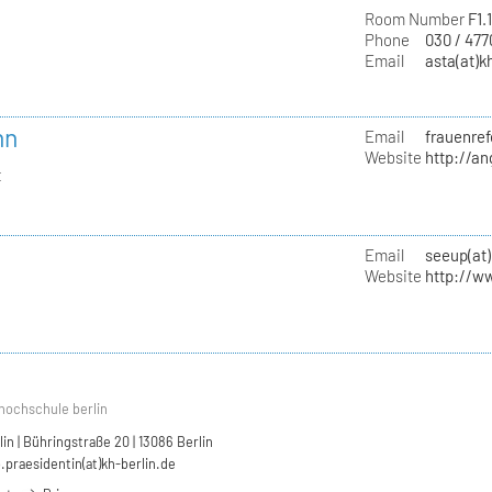
Room Number
F1.
Phone
030 / 47
Email
asta(at)k
nn
Email
frauenref
Website
http://a
t
Email
seeup(at)
Website
http://w
hochschule berlin
n | Bühringstraße 20 | 13086 Berlin
.praesidentin(at)kh-berlin.de