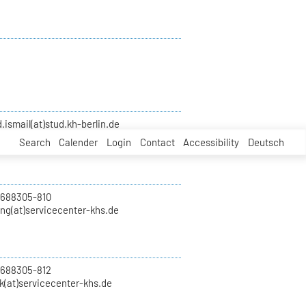
smail(at)stud.kh-berlin.de
Search
Calender
Login
Contact
Accessibility
Deutsch
 688305-810
ung(at)servicecenter-khs.de
 688305-812
k(at)servicecenter-khs.de