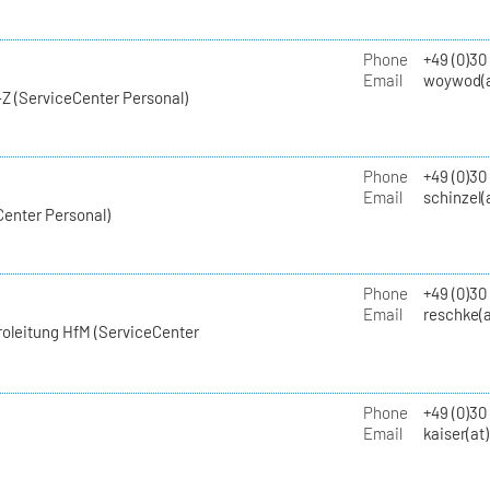
Phone
+49 (0)30
Email
woywod(a
Z (ServiceCenter Personal)
Phone
+49 (0)30
Email
schinzel(
Center Personal)
Phone
+49 (0)3
Email
reschke(a
roleitung HfM (ServiceCenter
Phone
+49 (0)30
Email
kaiser(at