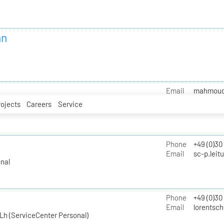
nn
Email
mahmoud.i
rojects
Careers
Service
Phone
+49 (0)30
Email
sc-p.leit
nal
Phone
+49 (0)30
Email
lorentsch
Lh (ServiceCenter Personal)