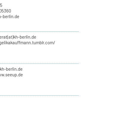
15
705360
h-berlin.de
erat(at)kh-berlin.de
ngelikakauffmann.tumblr.com/
kh-berlin.de
ww.seeup.de