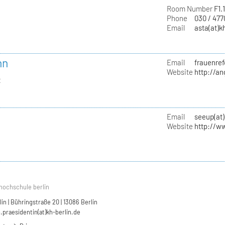
Room Number
F1.
Phone
030 / 47
Email
asta(at)k
nn
Email
frauenref
Website
http://a
t
Email
seeup(at)
Website
http://w
hochschule berlin
n | Bühringstraße 20 | 13086 Berlin
.praesidentin(at)kh-berlin.de