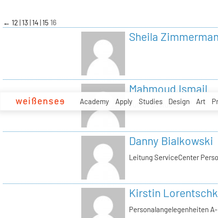
zum
Inhalt
←
12
13
14
15
16
Sheila Zimmerma
Mahmoud Ismail
Academy
Apply
Studies
Design
Art
P
Tutor Tonstudio
Danny Bialkowski
Leitung ServiceCenter Perso
Kirstin Lorentschk
Personalangelegenheiten A-