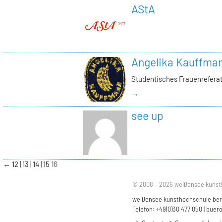
AStA
Angelika Kauffma
Studentisches Frauenrefera
→
see up
←
12
13
14
15
16
© 2008 – 2026 weißensee kunst
weißensee kunsthochschule berli
Telefon: +49(0)30 477 050 |
buero