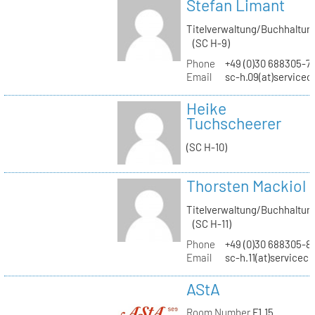
Stefan Limant
Titelverwaltung/Buchhaltun
(SC H-9)
Phone
+49 (0)30 688305-7
Email
sc-h.09(at)servicec
Heike
Tuchscheerer
(SC H-10)
Thorsten Mackiol
Titelverwaltung/Buchhaltun
(SC H-11)
Phone
+49 (0)30 688305-8
Email
sc-h.11(at)servicec
AStA
Room Number
F1.15