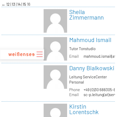
zum
←
12
13
14
15
16
Inhalt
Sheila
Zimmermann
Mahmoud Ismail
Tutor Tonstudio
Email
mahmoud.ismail(at)
Danny Bialkowski
Leitung ServiceCenter
Personal
Phone
+49 (0)30 688305-8
Email
sc-p.leitung(at)ser
Kirstin
Lorentschk