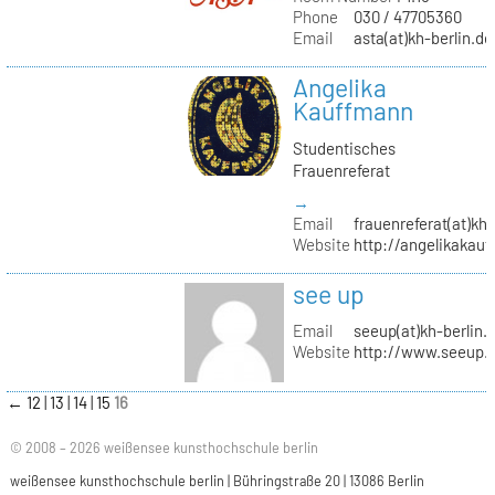
Phone
030 / 47705360
Email
asta(at)kh-berlin.de
Angelika
Kauffmann
Studentisches
Frauenreferat
→
Email
frauenreferat(at)kh-
Website
http://angelikakau
see up
Email
seeup(at)kh-berlin.
Website
http://www.seeup.
←
12
13
14
15
16
© 2008 – 2026 weißensee kunsthochschule berlin
weißensee kunsthochschule berlin | Bühringstraße 20 | 13086 Berlin