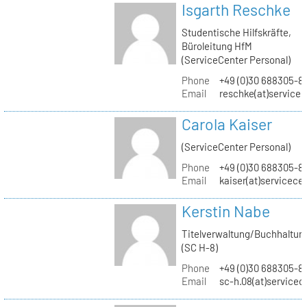
Isgarth Reschke
Studentische Hilfskräfte,
Büroleitung HfM
(ServiceCenter Personal)
Phone
+49 (0)30 688305-8
Email
reschke(at)service
Carola Kaiser
(ServiceCenter Personal)
Phone
+49 (0)30 688305-8
Email
kaiser(at)servicece
Kerstin Nabe
Titelverwaltung/Buchhaltun
(SC H-8)
Phone
+49 (0)30 688305-8
Email
sc-h.08(at)servicec