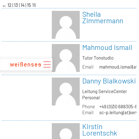
zum
←
12
13
14
15
16
Inhalt
Sheila
Zimmermann
Mahmoud Ismail
Tutor Tonstudio
Email
mahmoud.ismail(at)
Danny Bialkowski
Leitung ServiceCenter
Personal
Phone
+49 (0)30 688305-8
Email
sc-p.leitung(at)ser
Kirstin
Lorentschk