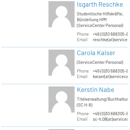
Isgarth Reschke
Studentische Hilfskräfte,
Büroleitung HfM
(ServiceCenter Personal)
Phone
+49 (0)30 688305-8
Email
reschke(at)service
Carola Kaiser
(ServiceCenter Personal)
Phone
+49 (0)30 688305-8
Email
kaiser(at)servicece
Kerstin Nabe
Titelverwaltung/Buchhaltun
(SC H-8)
Phone
+49 (0)30 688305-8
Email
sc-h.08(at)servicec