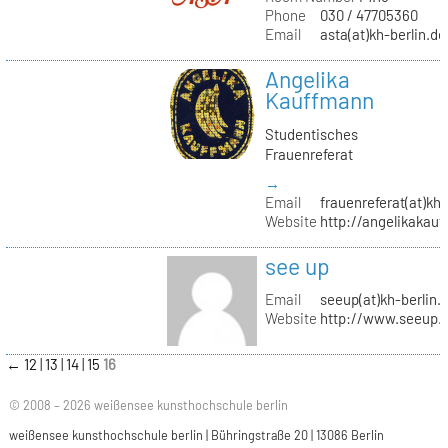
Phone
030 / 47705360
Email
asta(at)kh-berlin.de
Angelika
Kauffmann
Studentisches
Frauenreferat
→
Email
frauenreferat(at)kh-
Website
http://angelikakau
see up
Email
seeup(at)kh-berlin.
Website
http://www.seeup.
←
12
13
14
15
16
© 2008 – 2026 weißensee kunsthochschule berlin
weißensee kunsthochschule berlin | Bühringstraße 20 | 13086 Berlin