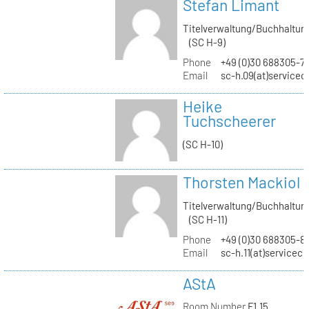
Stefan Limant
Titelverwaltung/Buchhaltun
(SC H-9)
Phone
+49 (0)30 688305-7
Email
sc-h.09(at)servicec
Heike
Tuchscheerer
(SC H-10)
Thorsten Mackiol
Titelverwaltung/Buchhaltun
(SC H-11)
Phone
+49 (0)30 688305-8
Email
sc-h.11(at)servicec
AStA
Room Number
F1.15