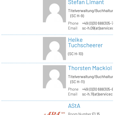
Stefan Limant
Titelverwaltung/Buchhaltun
(SC H-9)
Phone
+49 (0)30 688305-7
Email
sc-h.09(at)servicec
Heike
Tuchscheerer
(SC H-10)
Thorsten Mackiol
Titelverwaltung/Buchhaltun
(SC H-11)
Phone
+49 (0)30 688305-8
Email
sc-h.11(at)servicec
AStA
Room Number
F1.15