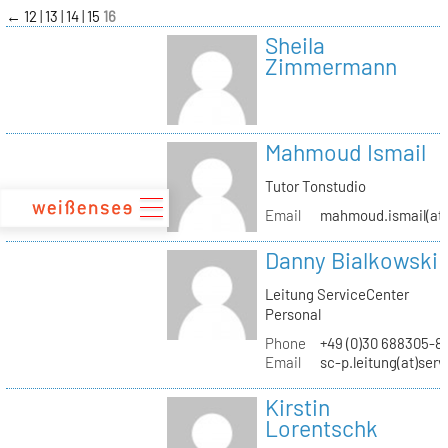
zum
←
12
13
14
15
16
Inhalt
Sheila
Zimmermann
Mahmoud Ismail
Tutor Tonstudio
Email
mahmoud.ismail(at)
Danny Bialkowski
Leitung ServiceCenter
Personal
Phone
+49 (0)30 688305-8
Email
sc-p.leitung(at)ser
Kirstin
Lorentschk