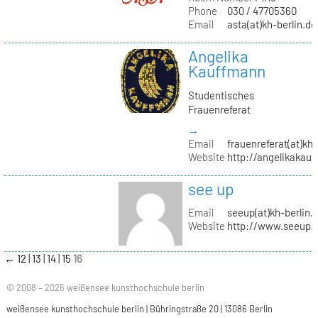
Phone
030 / 47705360
Email
asta(at)kh-berlin.de
Angelika
Kauffmann
Studentisches
Frauenreferat
→
Email
frauenreferat(at)kh-
Website
http://angelikakau
see up
Email
seeup(at)kh-berlin.
Website
http://www.seeup.
←
12
13
14
15
16
© 2008 – 2026 weißensee kunsthochschule berlin
weißensee kunsthochschule berlin | Bühringstraße 20 | 13086 Berlin