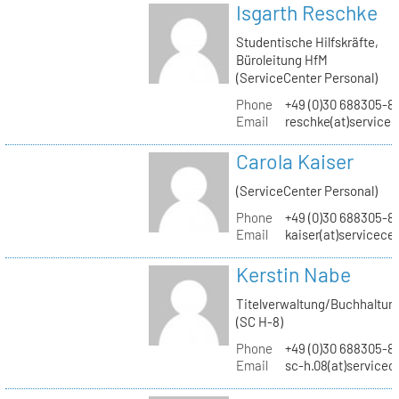
Isgarth Reschke
Studentische Hilfskräfte,
Büroleitung HfM
(ServiceCenter Personal)
Phone
+49 (0)30 688305-8
Email
reschke(at)service
Carola Kaiser
(ServiceCenter Personal)
Phone
+49 (0)30 688305-8
Email
kaiser(at)servicece
Kerstin Nabe
Titelverwaltung/Buchhaltun
(SC H-8)
Phone
+49 (0)30 688305-8
Email
sc-h.08(at)servicec