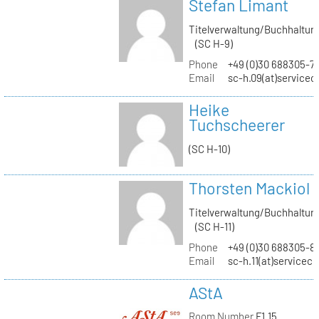
Stefan Limant
Titelverwaltung/Buchhaltun
(SC H-9)
Phone
+49 (0)30 688305-7
Email
sc-h.09(at)servicec
Heike
Tuchscheerer
(SC H-10)
Thorsten Mackiol
Titelverwaltung/Buchhaltun
(SC H-11)
Phone
+49 (0)30 688305-8
Email
sc-h.11(at)servicec
AStA
Room Number
F1.15