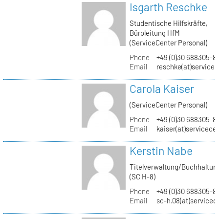
Isgarth Reschke
Studentische Hilfskräfte,
Büroleitung HfM
(ServiceCenter Personal)
Phone
+49 (0)30 688305-8
Email
reschke(at)service
Carola Kaiser
(ServiceCenter Personal)
Phone
+49 (0)30 688305-8
Email
kaiser(at)servicece
Kerstin Nabe
Titelverwaltung/Buchhaltun
(SC H-8)
Phone
+49 (0)30 688305-8
Email
sc-h.08(at)servicec