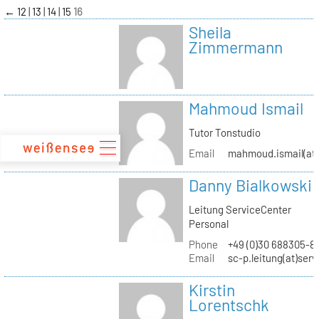
zum
←
12
13
14
15
16
Inhalt
Sheila
Zimmermann
Mahmoud Ismail
Tutor Tonstudio
Email
mahmoud.ismail(at)
Danny Bialkowski
Leitung ServiceCenter
Personal
Phone
+49 (0)30 688305-8
Email
sc-p.leitung(at)ser
Kirstin
Lorentschk