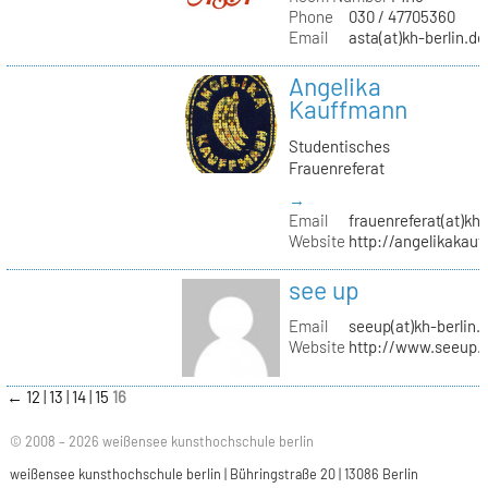
Phone
030 / 47705360
Email
asta(at)kh-berlin.de
Angelika
Kauffmann
Studentisches
Frauenreferat
→
Email
frauenreferat(at)kh-
Website
http://angelikakau
see up
Email
seeup(at)kh-berlin.
Website
http://www.seeup.
←
12
13
14
15
16
© 2008 – 2026 weißensee kunsthochschule berlin
weißensee kunsthochschule berlin | Bühringstraße 20 | 13086 Berlin