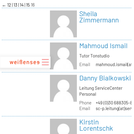
zum
←
12
13
14
15
16
Inhalt
Sheila
Zimmermann
Mahmoud Ismail
Tutor Tonstudio
Email
mahmoud.ismail(at)
Danny Bialkowski
Leitung ServiceCenter
Personal
Phone
+49 (0)30 688305-8
Email
sc-p.leitung(at)ser
Kirstin
Lorentschk