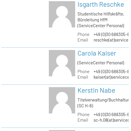
Isgarth Reschke
Studentische Hilfskräfte,
Büroleitung HfM
(ServiceCenter Personal)
Phone
+49 (0)30 688305-8
Email
reschke(at)service
Carola Kaiser
(ServiceCenter Personal)
Phone
+49 (0)30 688305-8
Email
kaiser(at)servicece
Kerstin Nabe
Titelverwaltung/Buchhaltun
(SC H-8)
Phone
+49 (0)30 688305-8
Email
sc-h.08(at)servicec