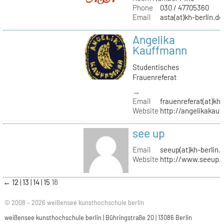
Phone
030 / 47705360
Email
asta(at)kh-berlin.de
Angelika
Kauffmann
Studentisches
Frauenreferat
→
Email
frauenreferat(at)kh-
Website
http://angelikakau
see up
Email
seeup(at)kh-berlin.
Website
http://www.seeup.
←
12
13
14
15
16
© 2008 – 2026 weißensee kunsthochschule berlin
weißensee kunsthochschule berlin | Bühringstraße 20 | 13086 Berlin