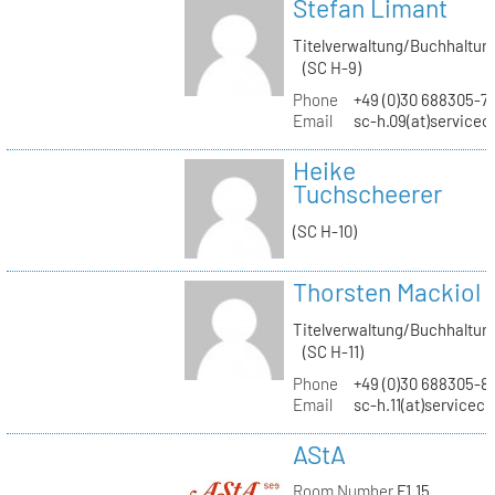
Stefan Limant
Titelverwaltung/Buchhaltun
(SC H-9)
Phone
+49 (0)30 688305-7
Email
sc-h.09(at)servicec
Heike
Tuchscheerer
(SC H-10)
Thorsten Mackiol
Titelverwaltung/Buchhaltun
(SC H-11)
Phone
+49 (0)30 688305-8
Email
sc-h.11(at)servicec
AStA
Room Number
F1.15