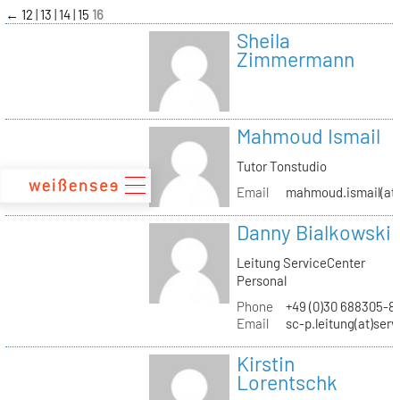
zum
←
12
13
14
15
16
Inhalt
Sheila
Zimmermann
Mahmoud Ismail
Tutor Tonstudio
Email
mahmoud.ismail(at)
Danny Bialkowski
Leitung ServiceCenter
Personal
Phone
+49 (0)30 688305-8
Email
sc-p.leitung(at)ser
Kirstin
Lorentschk