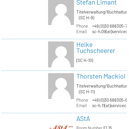
Stefan Limant
Titelverwaltung/Buchhaltun
(SC H-9)
Phone
+49 (0)30 688305-7
Email
sc-h.09(at)servicec
Heike
Tuchscheerer
(SC H-10)
Thorsten Mackiol
Titelverwaltung/Buchhaltun
(SC H-11)
Phone
+49 (0)30 688305-8
Email
sc-h.11(at)servicec
AStA
Room Number
F1.15