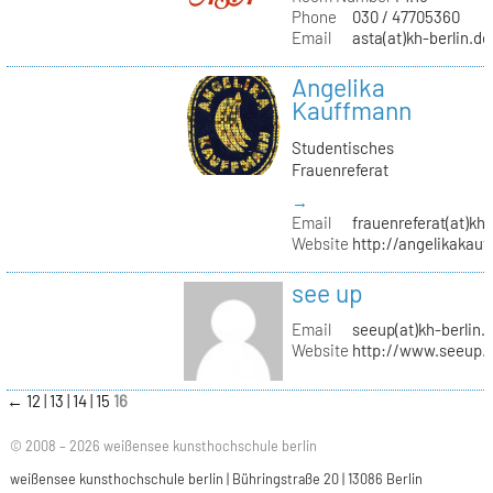
Phone
030 / 47705360
Email
asta(at)kh-berlin.de
Angelika
Kauffmann
Studentisches
Frauenreferat
→
Email
frauenreferat(at)kh-
Website
http://angelikakau
see up
Email
seeup(at)kh-berlin.
Website
http://www.seeup.
←
12
13
14
15
16
© 2008 – 2026 weißensee kunsthochschule berlin
weißensee kunsthochschule berlin | Bühringstraße 20 | 13086 Berlin