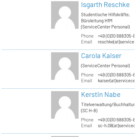
Isgarth Reschke
Studentische Hilfskräfte,
Büroleitung HfM
(ServiceCenter Personal)
Phone
+49 (0)30 688305-8
Email
reschke(at)service
Carola Kaiser
(ServiceCenter Personal)
Phone
+49 (0)30 688305-8
Email
kaiser(at)servicece
Kerstin Nabe
Titelverwaltung/Buchhaltun
(SC H-8)
Phone
+49 (0)30 688305-8
Email
sc-h.08(at)servicec