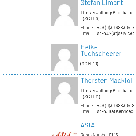
Stefan Limant
Titelverwaltung/Buchhaltun
(SC H-9)
Phone
+49 (0)30 688305-7
Email
sc-h.09(at)servicec
Heike
Tuchscheerer
(SC H-10)
Thorsten Mackiol
Titelverwaltung/Buchhaltun
(SC H-11)
Phone
+49 (0)30 688305-8
Email
sc-h.11(at)servicec
AStA
Room Number
F1.15