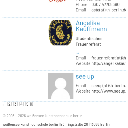
Phone
030 / 47705360
Email
asta(at)kh-berlin.de
Angelika
Kauffmann
Studentisches
Frauenreferat
→
Email
frauenreferat(at)kh-
Website
http://angelikakau
see up
Email
seeup(at)kh-berlin.
Website
http://www.seeup.
←
12
13
14
15
16
© 2008 – 2026 weißensee kunsthochschule berlin
weißensee kunsthochschule berlin | Bühringstraße 20 | 13086 Berlin