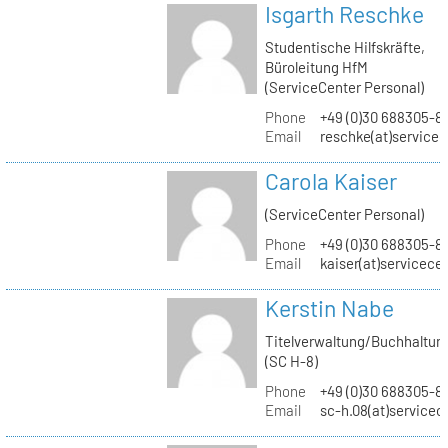
Isgarth Reschke
Studentische Hilfskräfte,
Büroleitung HfM
(ServiceCenter Personal)
Phone
+49 (0)30 688305-8
Email
reschke(at)service
Carola Kaiser
(ServiceCenter Personal)
Phone
+49 (0)30 688305-8
Email
kaiser(at)servicece
Kerstin Nabe
Titelverwaltung/Buchhaltun
(SC H-8)
Phone
+49 (0)30 688305-8
Email
sc-h.08(at)servicec