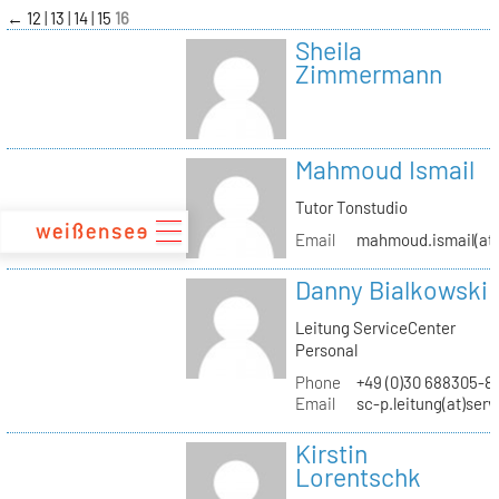
zum
←
12
13
14
15
16
Inhalt
Sheila
Zimmermann
Mahmoud Ismail
Tutor Tonstudio
Email
mahmoud.ismail(at)
Danny Bialkowski
Leitung ServiceCenter
Personal
Phone
+49 (0)30 688305-8
Email
sc-p.leitung(at)ser
Kirstin
Lorentschk