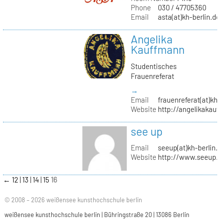
Phone
030 / 47705360
Email
asta(at)kh-berlin.de
Angelika
Kauffmann
Studentisches
Frauenreferat
→
Email
frauenreferat(at)kh-
Website
http://angelikakau
see up
Email
seeup(at)kh-berlin.
Website
http://www.seeup.
←
12
13
14
15
16
© 2008 – 2026 weißensee kunsthochschule berlin
weißensee kunsthochschule berlin | Bühringstraße 20 | 13086 Berlin