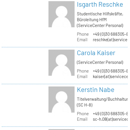
Isgarth Reschke
Studentische Hilfskräfte,
Büroleitung HfM
(ServiceCenter Personal)
Phone
+49 (0)30 688305-8
Email
reschke(at)service
Carola Kaiser
(ServiceCenter Personal)
Phone
+49 (0)30 688305-8
Email
kaiser(at)servicece
Kerstin Nabe
Titelverwaltung/Buchhaltun
(SC H-8)
Phone
+49 (0)30 688305-8
Email
sc-h.08(at)servicec