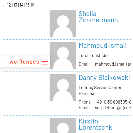
zum
←
12
13
14
15
16
Inhalt
Sheila
Zimmermann
Mahmoud Ismail
Tutor Tonstudio
Email
mahmoud.ismail(at)
Danny Bialkowski
Leitung ServiceCenter
Personal
Phone
+49 (0)30 688305-8
Email
sc-p.leitung(at)ser
Kirstin
Lorentschk