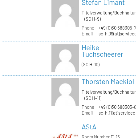
Stefan Limant
Titelverwaltung/Buchhaltun
(SC H-9)
Phone
+49 (0)30 688305-7
Email
sc-h.09(at)servicec
Heike
Tuchscheerer
(SC H-10)
Thorsten Mackiol
Titelverwaltung/Buchhaltun
(SC H-11)
Phone
+49 (0)30 688305-8
Email
sc-h.11(at)servicec
AStA
Room Number
F1.15